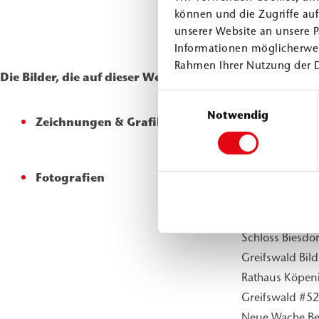
können und die Zugriffe au
unserer Website an unsere P
Informationen möglicherwei
Rahmen Ihrer Nutzung der 
Die Bilder, die auf dieser Website verwendet werden,
Einwilligungsauswahl
Notwendig
Zeichnungen & Grafiken
Michael Kunter,
Fotografien
Adobe Stock
Frankenhausen
Schloss Biesdor
Schloss Biesdor
Greifswald Bil
Rathaus Köpeni
Greifswald #52
Neue Wache Ber