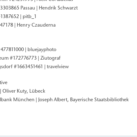
3303865 Passau | Hendrik Schwarzt
41387652 | pitb_1
47178 | Henry Czauderna
#477811000 | bluejayphoto
m #172776773 | Ziutograf
gsdorf #
1663451461 | travelview
tive
| Oliver Kuty, Lübeck
albank München | Joseph Albert, Bayerische Staatsbibliothek