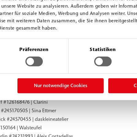
f unsere Website zu analysieren. Außerdem geben wir Informa
artner für soziale Medien, Werbung und Analysen weiter. Unse
se mit weiteren Daten zusammen, die Sie ihnen bereitgestellt
Dienste gesammelt haben.
 stammen von:
Präferenzen
Statistiken
 Berlin
 #180724788 | Henry Czauderna
Nur notwendige Cookies
C
f #126168254 | Clarini
f #126168476 | Clarini
d #245170505 | Sina Ettmer
ck #24570455 | daskleineatelier
150164 | Walsteufel
lin #24231993 | Aleix Cortadellas