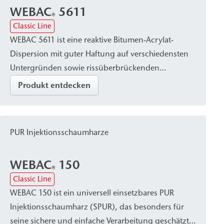
WEBAC
5611
®
Classic Line
WEBAC 5611 ist eine reaktive Bitumen-Acrylat-
Dispersion mit guter Haftung auf verschiedensten
Untergründen sowie rissüberbrückenden
Eigenschaften. Durch die hydrophobierende
Produkt entdecken
Wirkung des Bitumenanteils entsteht eine
wasserundurchlässige Abdichtung mit
zuverlässigem Schutz gegen das Auslaugen durch
PUR Injektionsschaumharze
bauschädliche Salze. Dadurch eignet sich WEBAC
5611 für Flächenabdichtungen gegen drückendes
WEBAC
150
Wasser im Hoch- und Tiefbau sowie im
®
Classic Line
Denkmalschutz.
WEBAC 150 ist ein universell einsetzbares PUR
Injektionsschaumharz (SPUR), das besonders für
seine sichere und einfache Verarbeitung geschätzt