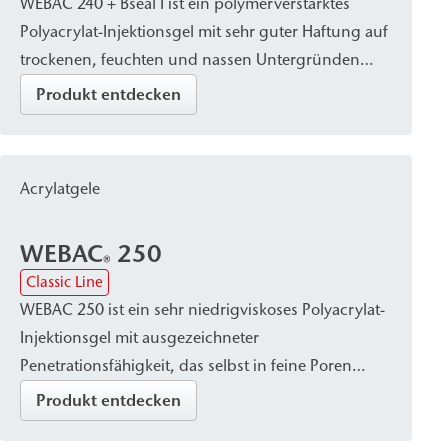
WEBAC 240 + Bseal I ist ein polymerverstärktes
Horizontalsperren.
Polyacrylat-Injektionsgel mit sehr guter Haftung auf
trockenen, feuchten und nassen Untergründen
sowie auf Folien und Membranen. Nach der
Produkt entdecken
Aushärtung bleibt das Gel formstabil und zeigt
einen sehr geringen Volumenverlust. Durch seine
Elastizität und Klebkraft eignet es sich zur
Acrylatgele
Abdichtung von Dehnungsfugen, beschädigter
Bahnen- und Folienabdichtungen sowie für die
WEBAC
250
Abdichtung von Ringspalten bei
®
Classic Line
Tübbingbauweise.
WEBAC 250 ist ein sehr niedrigviskoses Polyacrylat-
Injektionsgel mit ausgezeichneter
Penetrationsfähigkeit, das selbst in feine Poren
mineralischer Untergründe eindringt. Nach der
Produkt entdecken
Reaktion härtet es zu einem wasserdichten,