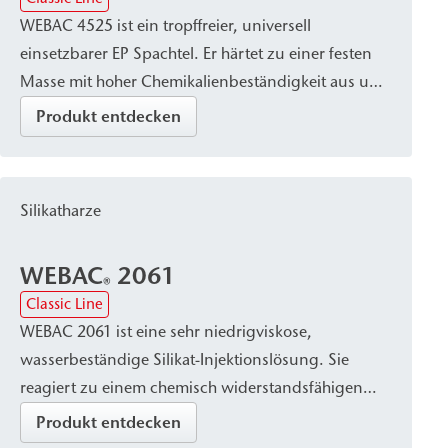
WEBAC 4525 ist ein tropffreier, universell
sowie zum Verpressen von Arbeitsfugen eingesetzt.
einsetzbarer EP Spachtel. Er härtet zu einer festen
Masse mit hoher Chemikalienbeständigkeit aus und
kann auch auf feuchten Untergründen sowie in
Produkt entdecken
wassergefüllten Bereichen verarbeitet werden.
Besonders geeignet ist er zum Kleben mineralischer
Baustoffe sowie zur Rissverdämmung.
Silikatharze
WEBAC
2061
®
Classic Line
WEBAC 2061 ist eine sehr niedrigviskose,
wasserbeständige Silikat-Injektionslösung. Sie
reagiert zu einem chemisch widerstandsfähigen
Verfestigungsgefüge und eignet sich zur
Produkt entdecken
Stabilisierung und Verfestigung von nichtbindigen