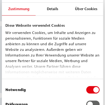
eingesetzt werden kann. Bei Feuchtigkeit entwickelt
Zustimmung
Details
Über Cookies
es nur eine sehr geringe Schaumtendenz und
Produkt entdecken
härtet zu einem volumenkonstanten Harz aus, das
die Kapillaren im Mauerwerk verschließt. Das Harz
Diese Webseite verwendet Cookies
eignet sich sowohl als nachträgliche
Wir verwenden Cookies, um Inhalte und Anzeigen zu
PUR Injektionsharze
Horizontalsperre als auch zur Hohlraumverfüllung
personalisieren, Funktionen für soziale Medien
bei Mauerwerken mit hohem Porenvolumen, wie
anbieten zu können und die Zugriffe auf unsere
WEBAC
1405
beispielsweise Bruchstein.
Website zu analysieren. Außerdem geben wir
®
Informationen zu Ihrer Verwendung unserer Website an
Classic Line
unsere Partner für soziale Medien, Werbung und
WEBAC 1405 ist ein niedrigviskoses, CE-
Analysen weiter. Unsere Partner führen diese
zertifiziertes PUR Injektionsharz. Es härtet
Informationen möglicherweise mit weiteren Daten
volumenkonstant zu einem elastischen, begrenzt
zusammen, die Sie ihnen bereitgestellt haben oder die
dehnbaren Harz aus. Bei Kontakt mit Wasser bildet
Produkt entdecken
sie im Rahmen Ihrer Nutzung der Dienste gesammelt
Einwilligungsauswahl
sich eine gleichmäßige, geschlossene und
haben.
Notwendig
wasserdichte Porenstruktur. Es wird zum Schließen,
Abdichten und begrenzt dehnfähigen Füllen von
Präferenzen