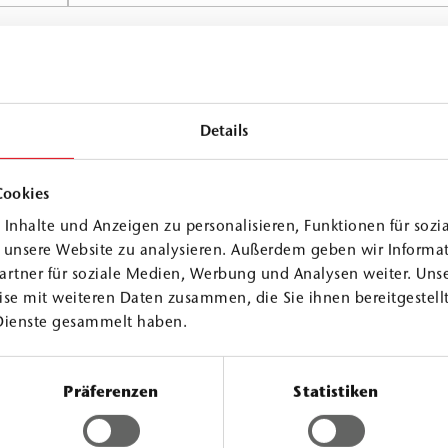
Details
lauch
Cookies
Inhalte und Anzeigen zu personalisieren, Funktionen für sozi
die in
f unsere Website zu analysieren. Außerdem geben wir Informa
artner für soziale Medien, Werbung und Analysen weiter. Unse
ssige
se mit weiteren Daten zusammen, die Sie ihnen bereitgestellt
 Arbeitsfugen im
Dienste gesammelt haben.
bunds von
Präferenzen
Statistiken