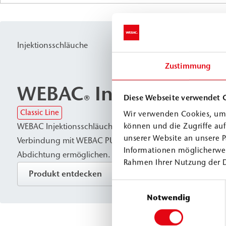
Injektionsschläuche
Zustimmung
WEBAC
Injektionssch
®
Diese Webseite verwendet 
Classic Line
Wir verwenden Cookies, um 
WEBAC Injektionsschläuche sind flexible Fugenschläuche, 
können und die Zugriffe au
unserer Website an unsere P
Verbindung mit WEBAC PUR Injektionsharzen eine zuverlä
Informationen möglicherwei
Abdichtung ermöglichen. Sie werden zur Abdichtung von
Rahmen Ihrer Nutzung der 
Betonbau und zum Herstellen eines kraftschlüssigen Ver
Produkt entdecken
Betonbauteilen eingesetzt.
Einwilligungsauswahl
Notwendig