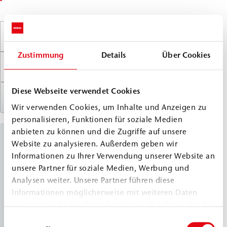
Produkt oder Stichwort suchen
Zustimmung
Details
Über Cookies
Diese Webseite verwendet Cookies
Filter zurücksetzen
Wir verwenden Cookies, um Inhalte und Anzeigen zu
personalisieren, Funktionen für soziale Medien
anbieten zu können und die Zugriffe auf unsere
Injektionssilane
Website zu analysieren. Außerdem geben wir
Informationen zu Ihrer Verwendung unserer Website an
unsere Partner für soziale Medien, Werbung und
WEBAC
2135
®
Analysen weiter. Unsere Partner führen diese
Classic Line
Informationen möglicherweise mit weiteren Daten
WEBAC 2135 ist eine WTA-geprüfte,
zusammen, die Sie ihnen bereitgestellt haben oder die
hydrophobierende Silan-Injektionscreme. Der
sie im Rahmen Ihrer Nutzung der Dienste gesammelt
Einwilligungsauswahl