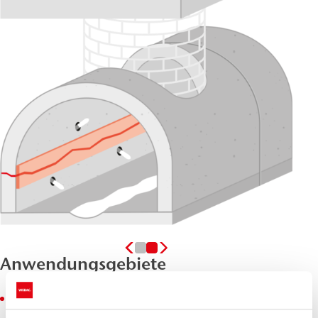
Anwendungsgebiete
Reparaturen in begehbaren Schächten und Rohren in