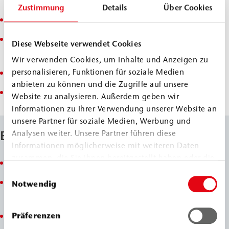
der Kanalsanierung
Zustimmung
Details
Über Cookies
Verkleben von Klebepackern
Rissverdämmung bei Injektionen nach DIN EN 1504-
Diese Webseite verwendet Cookies
5
Wir verwenden Cookies, um Inhalte und Anzeigen zu
personalisieren, Funktionen für soziale Medien
Reprofilierung und Betonschutz nach DIN EN 13813
anbieten zu können und die Zugriffe auf unsere
Verkleben von WEBAC Dichtband XT
Website zu analysieren. Außerdem geben wir
Informationen zu Ihrer Verwendung unserer Website an
unsere Partner für soziale Medien, Werbung und
Eigenschaften
Analysen weiter. Unsere Partner führen diese
Informationen möglicherweise mit weiteren Daten
zusammen, die Sie ihnen bereitgestellt haben oder die
Spachtel/Klebstoff auf Epoxid-Basis
sie im Rahmen Ihrer Nutzung der Dienste gesammelt
Einwilligungsauswahl
haben.
gute Haftung auf Beton, mineralischen
Notwendig
Untergründen, Steinzeug – trocken, feucht
Präferenzen
hohe mechanische Festigkeit