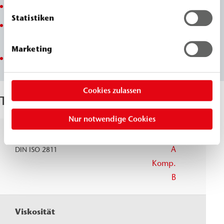
angenehm zu verarbeiten
Statistiken
kann für Betonergänzung oder -reprofilierung mit
Quarzsand abgemischt werden
Marketing
total solid
Cookies zulassen
Technische Parameter
Nur notwendige Cookies
Dichte, 20 °C
Komp.
≈
1,5
A
g/cm
DIN ISO 2811
Komp.
≈
1,3
B
g/cm
Viskosität
past