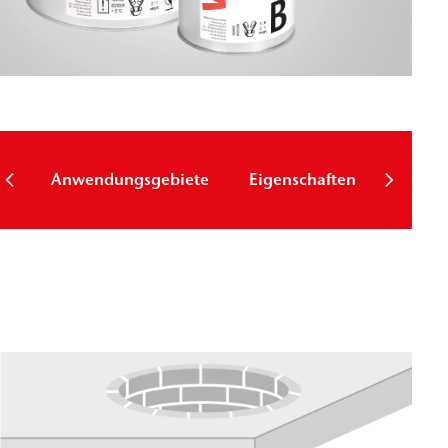
Techni
Anwendungsgebiete
Eigenschaften
Param