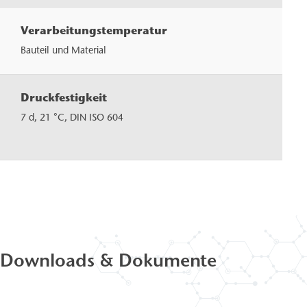
Verarbeitungstemperatur
> 5 
Bauteil und Material
Druckfestigkeit
≈ 50
MPa
7 d, 21 °C, DIN ISO 604
(N/
Downloads & Dokumente