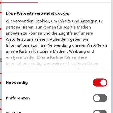
Verkleben von Klebepackern
Rissverdämmung bei Injektionen nach DIN EN 1504-
Diese Webseite verwendet Cookies
5
Wir verwenden Cookies, um Inhalte und Anzeigen zu
personalisieren, Funktionen für soziale Medien
Reprofilierung und Betonschutz nach DIN EN 13813
anbieten zu können und die Zugriffe auf unsere
Verkleben von WEBAC Dichtband XT
Website zu analysieren. Außerdem geben wir
Informationen zu Ihrer Verwendung unserer Website an
unsere Partner für soziale Medien, Werbung und
Analysen weiter. Unsere Partner führen diese
Eigenschaften
Informationen möglicherweise mit weiteren Daten
zusammen, die Sie ihnen bereitgestellt haben oder die
Spachtel/Klebstoff auf Epoxid-Basis
sie im Rahmen Ihrer Nutzung der Dienste gesammelt
Einwilligungsauswahl
haben.
Notwendig
gute Haftung auf Beton, mineralischen
Untergründen, Steinzeug – trocken, feucht
Präferenzen
hohe mechanische Festigkeit
kann für Betonergänzung oder -reprofilierung mit