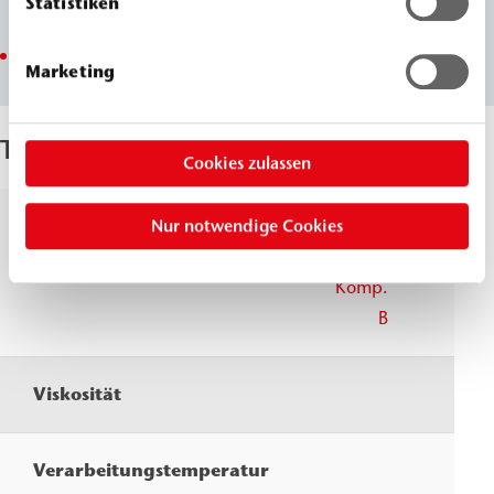
Statistiken
Quarzsand abgemischt werden
total solid
Marketing
Technische Parameter
Cookies zulassen
Dichte, 20 °C
Nur notwendige Cookies
Komp.
≈
1,5
A
g/cm
DIN ISO 2811
Komp.
≈
1,3
B
g/cm
Viskosität
past
Verarbeitungstemperatur
> 5 