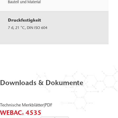
Bauteil und Material
Druckfestigkeit
≈ 50
MPa
7 d, 21 °C, DIN ISO 604
(N/
Downloads & Dokumente
Technische Merkblätter
|
PDF
WEBAC
4535
®