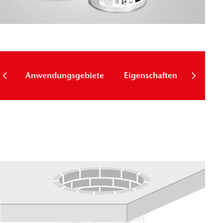
Techni
Anwendungsgebiete
Eigenschaften
Param