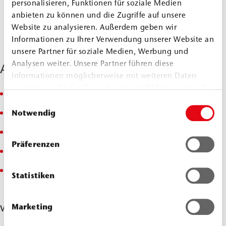
personalisieren, Funktionen für soziale Medien
anbieten zu können und die Zugriffe auf unsere
Website zu analysieren. Außerdem geben wir
Informationen zu Ihrer Verwendung unserer Website an
unsere Partner für soziale Medien, Werbung und
Analysen weiter. Unsere Partner führen diese
Anwendungsgebiete
Informationen möglicherweise mit weiteren Daten
zusammen, die Sie ihnen bereitgestellt haben oder die
Baugrubenabdichtung
sie im Rahmen Ihrer Nutzung der Dienste gesammelt
Einwilligungsauswahl
haben.
Notwendig
Baugrundinjektion/Bodenverfestigung
Hohlraumverfüllung
Präferenzen
nachträgliche Horizontalsperre
Kanalsanierung
Statistiken
Marketing
Verwendung für