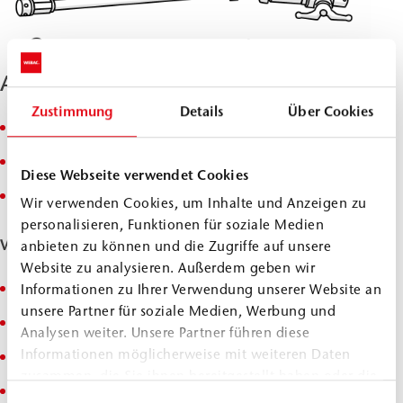
Anwendungsgebiete
Zustimmung
Details
Über Cookies
Untergrundstabilisierung
Bergbau
Diese Webseite verwendet Cookies
Unterfangungen
Wir verwenden Cookies, um Inhalte und Anzeigen zu
personalisieren, Funktionen für soziale Medien
Verwendung für
anbieten zu können und die Zugriffe auf unsere
Website zu analysieren. Außerdem geben wir
PUR Injektionsschaumharze
Informationen zu Ihrer Verwendung unserer Website an
unsere Partner für soziale Medien, Werbung und
PUR Kombi-Injektionsharze
Analysen weiter. Unsere Partner führen diese
Informationen möglicherweise mit weiteren Daten
PUR Injektionsharze
zusammen, die Sie ihnen bereitgestellt haben oder die
PUR Gießschaumharze (Spezial Schaum-Mischkopf,
sie im Rahmen Ihrer Nutzung der Dienste gesammelt