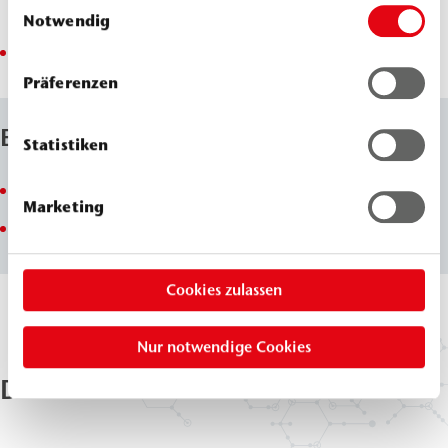
Einwilligungsauswahl
WEBAC 2260)
haben.
Notwendig
WEBAC IP 2K-40, WEBAC IP 2K-PU
Präferenzen
Eigenschaften
Statistiken
robuste Bauweise
Marketing
einfacher Umbau möglich
Cookies zulassen
Nur notwendige Cookies
Downloads & Dokumente