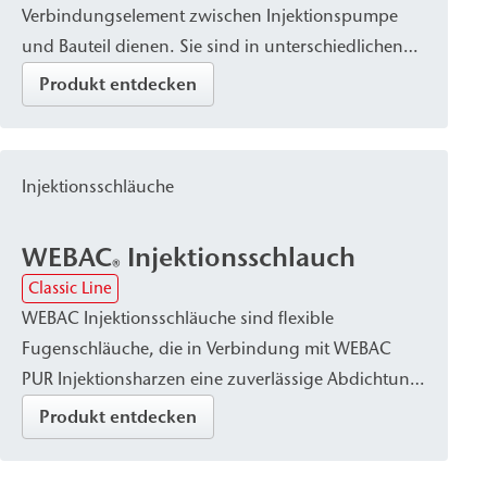
Verbindungselement zwischen Injektionspumpe
und Bauteil dienen. Sie sind in unterschiedlichen
Ausführungen – etwa als Bohrpacker oder
Produkt entdecken
Klebepacker – erhältlich, abhängig von der Art des
Injektionsmaterials und den Anforderungen des
Bauteils. Die Packer zeichnen sich durch gute
Injektionsschläuche
Befestigung im Bauteil sowie durch hohe Druck-
und Korrosionsbeständigkeit (Edelstahl oder
WEBAC
Injektionsschlauch
Aluminiumvariante) aus.
®
Classic Line
WEBAC Injektionsschläuche sind flexible
Fugenschläuche, die in Verbindung mit WEBAC
PUR Injektionsharzen eine zuverlässige Abdichtung
ermöglichen. Sie werden zur Abdichtung von
Produkt entdecken
Arbeitsfugen im Betonbau und zum Herstellen
eines kraftschlüssigen Verbunds von