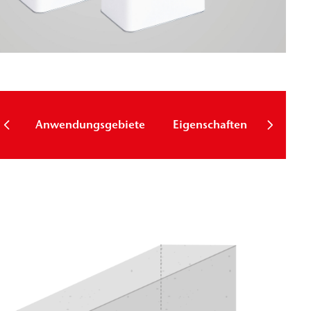
Techni
Anwendungsgebiete
Eigenschaften
Param