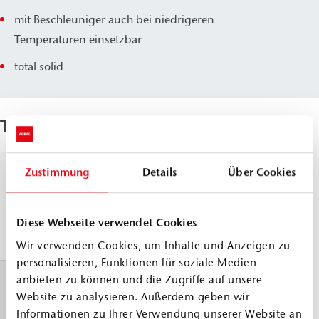
mit Beschleuniger auch bei niedrigeren
Temperaturen einsetzbar
total solid
Technische Parameter
Zustimmung
Details
Über Cookies
Dichte, 20 °C
Komp.
≈
1,0
A
g/cm
DIN ISO 2811
Komp.
≈
1,1
Diese Webseite verwendet Cookies
B
g/cm
Wir verwenden Cookies, um Inhalte und Anzeigen zu
personalisieren, Funktionen für soziale Medien
anbieten zu können und die Zugriffe auf unsere
Topfzeit
30 °
Website zu analysieren. Außerdem geben wir
≈
80
WEBAC Prüfvorschrift angelehnt
Informationen zu Ihrer Verwendung unserer Website an