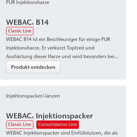
PUR Injektionsharze
WEBAC
B14
®
Classic Line
WEBAC B14 ist ein Beschleuniger für einige PUR
Injektionsharze. Er verkürzt Topfzeit und
Aushärtung dieser Harze und wird besonders bei
niedrigen Temperaturen empfohlen.
Produkt entdecken
Injektionspacker/-lanzen
WEBAC
Injektionspacker
®
Classic Line
Consolidation Line
WEBAC Injektionspacker sind Einfüllstutzen, die als