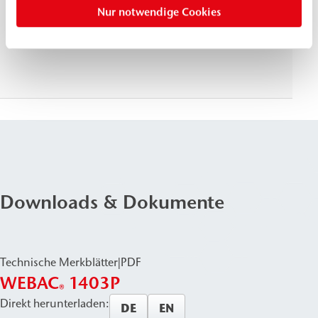
Nur notwendige Cookies
Reißdehnung
MPa
(N/
7 d, 21 °C, DIN ISO 527
≈ 36
Downloads & Dokumente
Technische Merkblätter
|
PDF
WEBAC
1403P
®
Direkt herunterladen:
DE
EN