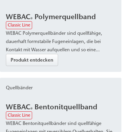
WEBAC
Polymerquellband
®
Classic Line
WEBAC Polymerquellbänder sind quellfähige,
dauerhaft formstabile Fugeneinlagen, die bei
Kontakt mit Wasser aufquellen und so eine
zuverlässige Abdichtung ermöglichen. Sie werden
Produkt entdecken
zur Abdichtung von Arbeitsfugen und Fugen im
Betonfertigteilbau eingesetzt.
Quellbänder
WEBAC
Bentonitquellband
®
Classic Line
WEBAC Bentonitquellbänder sind quellfähige
Fugeneinlagen mit reversiblem Quellverhalten. Sie