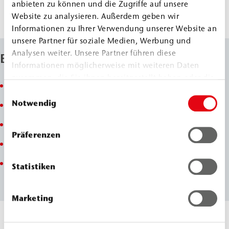
Durchdringungen auch an schwer zugänglichen
anbieten zu können und die Zugriffe auf unsere
Stellen
Website zu analysieren. Außerdem geben wir
Informationen zu Ihrer Verwendung unserer Website an
unsere Partner für soziale Medien, Werbung und
Analysen weiter. Unsere Partner führen diese
Eigenschaften
Informationen möglicherweise mit weiteren Daten
zusammen, die Sie ihnen bereitgestellt haben oder die
1K PUR, quellfähig
sie im Rahmen Ihrer Nutzung der Dienste gesammelt
Einwilligungsauswahl
haben.
Notwendig
gebrauchsfertig in Kartusche
sehr hohe Dehnung
Präferenzen
feuchtigkeitshärtend
einfache Anwendung auch bei unebenen
Statistiken
Untergründen
Marketing