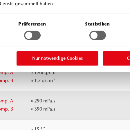
Dienste gesammelt haben.
Präferenzen
Statistiken
Nur notwendige Cookies
C
omp. A
≈
1,46 g/cm³
omp. B
≈
1,2 g/cm³
omp. A
≈
290 mPa.s
omp. B
≈
390 mPa.s
> 15 °C