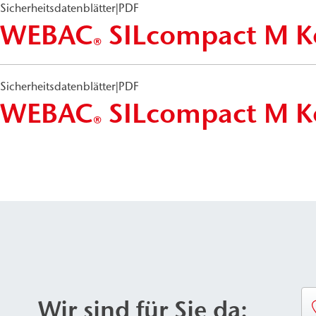
Sicherheitsdatenblätter
|
PDF
WEBAC
SILcompact M K
®
Sicherheitsdatenblätter
|
PDF
WEBAC
SILcompact M K
®
Wir sind für Sie da: