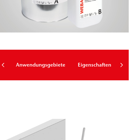
Techni
Anwendungsgebiete
Eigenschaften
Param