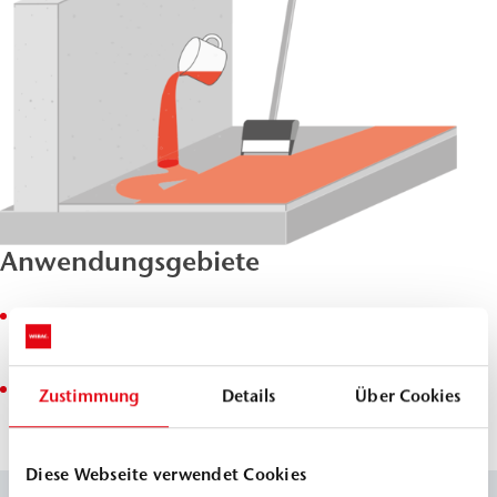
Anwendungsgebiete
Verlaufbeschichtung für begeh- und befahrbaren
Beton oder Zementestrich
aufgefüllt als Reaktionsharzestrich nach
Zustimmung
Details
Über Cookies
DIN EN 13813
Diese Webseite verwendet Cookies