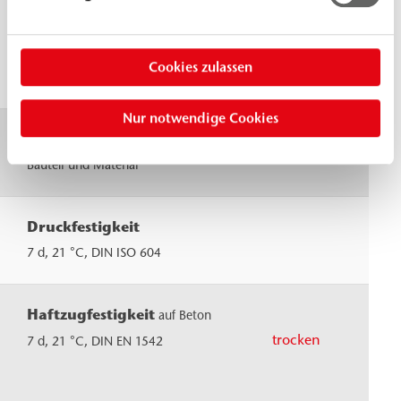
Dichte, 20 °C
Komp.
≈
1,
A
≈
1,
DIN ISO 2811
Komp.
Cookies zulassen
B
Nur notwendige Cookies
Verarbeitungstemperatur
> 12
Bauteil und Material
Druckfestigkeit
≈ 5
(N/
7 d, 21 °C, DIN ISO 604
Haftzugfestigkeit
ohn
auf Beton
trocken
Gru
7 d, 21 °C, DIN EN 1542
≈ 3
(N/