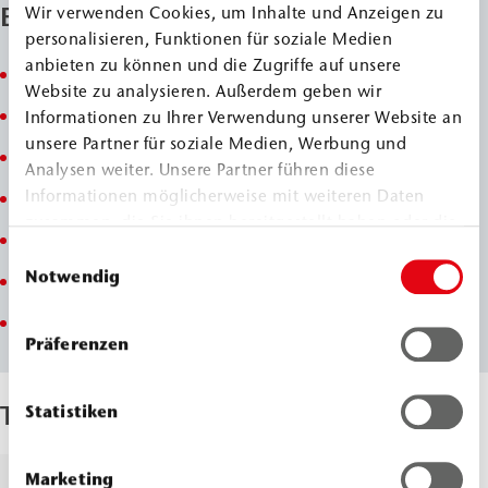
Eigenschaften
Wir verwenden Cookies, um Inhalte und Anzeigen zu
personalisieren, Funktionen für soziale Medien
anbieten zu können und die Zugriffe auf unsere
Beschichtung auf Epoxid-Basis
Website zu analysieren. Außerdem geben wir
hohe Zähfestigkeit
Informationen zu Ihrer Verwendung unserer Website an
unsere Partner für soziale Medien, Werbung und
selbstverlaufende Beschichtung
Analysen weiter. Unsere Partner führen diese
Informationen möglicherweise mit weiteren Daten
mechanisch belastbar
zusammen, die Sie ihnen bereitgestellt haben oder die
abriebfest (hoher Verschleißwiderstand)
sie im Rahmen Ihrer Nutzung der Dienste gesammelt
Einwilligungsauswahl
haben.
Notwendig
hohe Chemikalienbeständigkeit
total solid
Präferenzen
Technische Parameter
Statistiken
Marketing