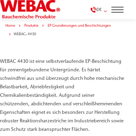
DE
Home
Produkte
EP Grundierungen und Beschichtungen
WEBAC
4430
®
WEBAC
4430
®
WEBAC 4430 ist eine selbstverlaufende EP-Beschichtung
für zementgebundene Untergründe. Es härtet
schwindfrei aus und überzeugt durch hohe mechanische
Belastbarkeit, Abriebfestigkeit und
Chemikalienbeständigkeit. Aufgrund seiner
schützenden, abdichtenden und verschleißhemmenden
Eigenschaften eignet es sich besonders zur Herstellung
robuster Reaktionsharzestriche im Industriebereich sowie
zum Schutz stark beanspruchter Flächen.