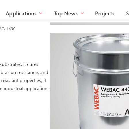
Applications
Top News
Projects
S
AC
4430
®
ubstrates. It cures
abrasion resistance, and
resistant properties, it
in industrial applications