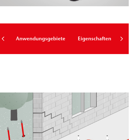
Techni
Anwendungsgebiete
Eigenschaften
Param