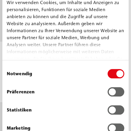
Wir verwenden Cookies, um Inhalte und Anzeigen zu
Viskosität, 23
Komp. A
≈
370
personalisieren, Funktionen für soziale Medien
°C
Komp. B
mPa.s
anbieten zu können und die Zugriffe auf unsere
≈
260
DIN EN 3219
Website zu analysieren. Außerdem geben wir
Informationen zu Ihrer Verwendung unserer Website an
mPa.s
unsere Partner für soziale Medien, Werbung und
Analysen weiter. Unsere Partner führen diese
Reaktionszeiten
23 °C
Informationen möglicherweise mit weiteren Daten
zusammen, die Sie ihnen bereitgestellt haben oder die
Fließgrenze
≈ 5 min
sie im Rahmen Ihrer Nutzung der Dienste gesammelt
fest
45 s
Einwilligungsauswahl
haben.
Notwendig
Expansion
≈ 7 min
30 s
Präferenzen
≈ 1-fach
Statistiken
Druckfestigkeit,
≈ 61 MPa
uniaxial
(N/mm²)
Marketing
7 d, 21 °C, DIN ISO