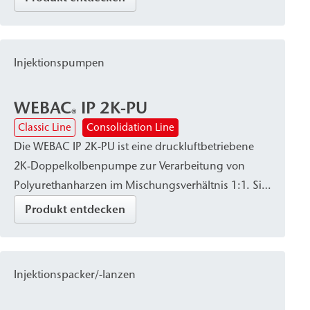
kann.
Injektionspumpen
WEBAC
IP 2K-PU
®
Classic Line
Consolidation Line
Die WEBAC IP 2K-PU ist eine druckluftbetriebene
2K-Doppelkolbenpumpe zur Verarbeitung von
Polyurethanharzen im Mischungsverhältnis 1:1. Sie
zeichnet sich durch hohe Dosiergenauigkeit sowie
Produkt entdecken
eine robuste, baustellentaugliche Bauweise aus und
verfügt wahlweise über verschiedene
Anschlusssysteme und Mischköpfe. Die Pumpe
Injektionspacker/-lanzen
wird zur Baugrubenabdichtung sowie für
Baugrundinjektionen und die Verfüllung von