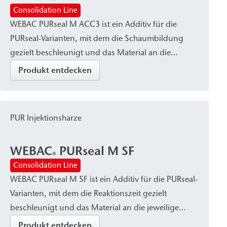
®
Consolidation Line
WEBAC PURseal M ACC3 ist ein Additiv für die
PURseal-Varianten, mit dem die Schaumbildung
gezielt beschleunigt und das Material an die
jeweilige Situation und Anwendung angepasst
Produkt entdecken
werden kann.
PUR Injektionsharze
WEBAC
PURseal M SF
®
Consolidation Line
WEBAC PURseal M SF ist ein Additiv für die PURseal-
Varianten, mit dem die Reaktionszeit gezielt
beschleunigt und das Material an die jeweilige
Situation und Anwendung angepasst werden
Produkt entdecken