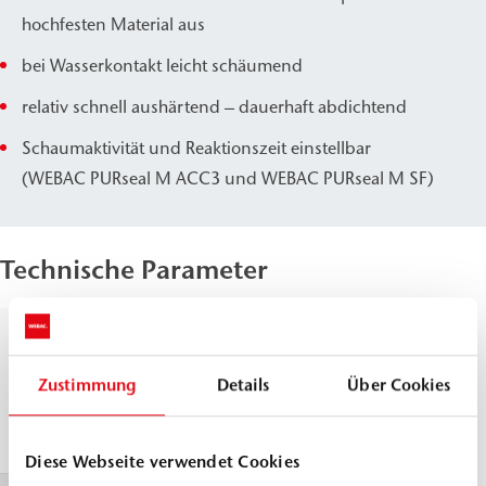
hochfesten Material aus
bei Wasserkontakt leicht schäumend
relativ schnell aushärtend – dauerhaft abdichtend
Schaumaktivität und Reaktionszeit einstellbar
(WEBAC PURseal M ACC3 und WEBAC PURseal M SF)
Technische Parameter
Dichte, 23 °C
Komp. A
≈
1,01
Komp. B
g/cm³
DIN ISO 2811
Zustimmung
Details
Über Cookies
≈
1,23
g/cm³
Diese Webseite verwendet Cookies