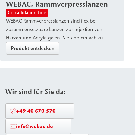
WEBAC
Rammverpresslanzen
Hohlräumen eingesetzt.
®
Consolidation Line
WEBAC Rammverpresslanzen sind flexibel
zusammensetzbare Lanzen zur Injektion von
Harzen und Acrylatgelen. Sie sind einfach zu
handhaben und werden zur Untergrund- und
Produkt entdecken
Fundamentstabilisierung sowie zur
Hohlraumverfüllung eingesetzt.
Wir sind für Sie da:
+49 40 670 570
info@webac.de