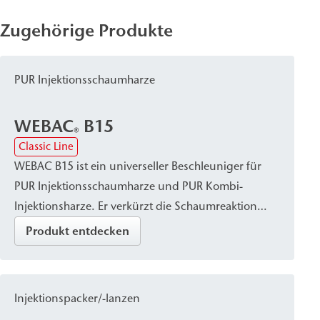
Zugehörige Produkte
PUR Injektionsschaumharze
WEBAC
B15
®
Classic Line
WEBAC B15 ist ein universeller Beschleuniger für
PUR Injektionsschaumharze und PUR Kombi-
Injektionsharze. Er verkürzt die Schaumreaktion
dieser Harze und wird besonders bei niedrigen
Produkt entdecken
Temperaturen empfohlen.
Injektionspacker/-lanzen