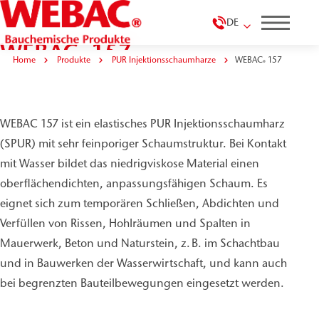
DE
WEBAC
157
®
Home
Produkte
PUR Injektionsschaumharze
WEBAC
157
®
WEBAC 157 ist ein elastisches PUR Injektionsschaumharz
(SPUR) mit sehr feinporiger Schaumstruktur. Bei Kontakt
mit Wasser bildet das niedrigviskose Material einen
oberflächendichten, anpassungsfähigen Schaum. Es
eignet sich zum temporären Schließen, Abdichten und
Verfüllen von Rissen, Hohlräumen und Spalten in
Mauerwerk, Beton und Naturstein, z. B. im Schachtbau
und in Bauwerken der Wasserwirtschaft, und kann auch
bei begrenzten Bauteilbewegungen eingesetzt werden.