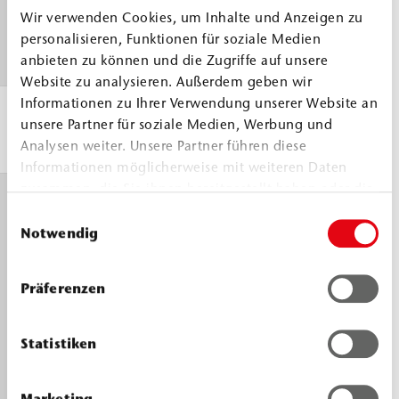
min
an DIN ISO 9514
Wir verwenden Cookies, um Inhalte und Anzeigen zu
personalisieren, Funktionen für soziale Medien
anbieten zu können und die Zugriffe auf unsere
Website zu analysieren. Außerdem geben wir
Informationen zu Ihrer Verwendung unserer Website an
Verarbeitungstemperatur
> 5 
unsere Partner für soziale Medien, Werbung und
Bauteil und Material
Analysen weiter. Unsere Partner führen diese
Informationen möglicherweise mit weiteren Daten
zusammen, die Sie ihnen bereitgestellt haben oder die
Schaumreaktion
30 °
sie im Rahmen Ihrer Nutzung der Dienste gesammelt
Einwilligungsauswahl
Beginn
≈ 15 
haben.
Notwendig
Ende
≈ 70 
Präferenzen
Statistiken