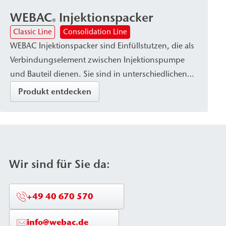
WEBAC
Injektionspacker
®
Classic Line
Consolidation Line
WEBAC Injektionspacker sind Einfüllstutzen, die als
Verbindungselement zwischen Injektionspumpe
und Bauteil dienen. Sie sind in unterschiedlichen
Ausführungen – etwa als Bohrpacker oder
Produkt entdecken
Klebepacker – erhältlich, abhängig von der Art des
Injektionsmaterials und den Anforderungen des
Bauteils. Die Packer zeichnen sich durch gute
Befestigung im Bauteil sowie durch hohe Druck-
und Korrosionsbeständigkeit (Edelstahl oder
Wir sind für Sie da:
Aluminiumvariante) aus.
+49 40 670 570
info@webac.de