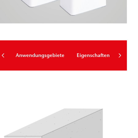
Techni
Anwendungsgebiete
Eigenschaften
Param