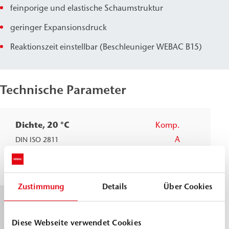
feinporige und elastische Schaumstruktur
geringer Expansionsdruck
Reaktionszeit einstellbar (Beschleuniger WEBAC B15)
Technische Parameter
Dichte, 20 °C
Komp.
≈
0,9
A
g/cm
DIN ISO 2811
Komp.
≈
1,1
B
g/cm
Zustimmung
Details
Über Cookies
Topfzeit
30 °
>
12
WEBAC Prüfvorschrift angelehnt
Diese Webseite verwendet Cookies