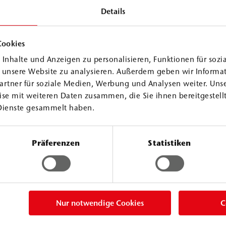
Details
Cookies
Inhalte und Anzeigen zu personalisieren, Funktionen für sozi
PUR Injektionsharze
f unsere Website zu analysieren. Außerdem geben wir Informa
artner für soziale Medien, Werbung und Analysen weiter. Unse
se mit weiteren Daten zusammen, die Sie ihnen bereitgestellt
WEBAC
140
Dienste gesammelt haben.
®
Classic Line
SPUR) mit sehr
WEBAC 1404 ist ein niedrigvisko
Präferenzen
Statistiken
 das
wirtschaftlich eingesetzt werden
sungsfähigen
eine sehr geringe Schaumtenden
chten und
volumenkonstanten Harz aus, das
Produkt entdecken
werk, Beton und
Das Harz eignet sich sowohl als 
Nur notwendige Cookies
C
serwirtschaft,
Hohlraumverfüllung bei Mauer