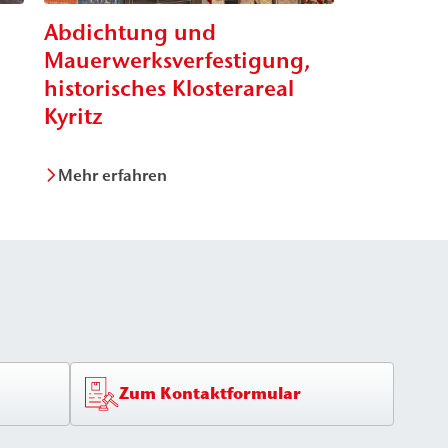
Abdichtung und
Statisch
Mauerwerksverfestigung,
Pergamo
historisches Klosterareal
Kyritz
Mehr erfahren
Mehr erfa
Zum Kontaktformular