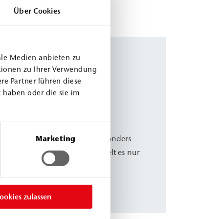
Über Cookies
ale Medien anbieten zu
tionen zu Ihrer Verwendung
re Partner führen diese
 haben oder die sie im
4
ses PUR Injektionsharz, das besonders
Marketing
 kann. Bei Feuchtigkeit entwickelt es nur
z und härtet zu einem
 die Kapillaren im Mauerwerk verschließt.
nachträgliche Horizontalsperre als auch zur
ookies zulassen
werken mit hohem Porenvolumen, wie