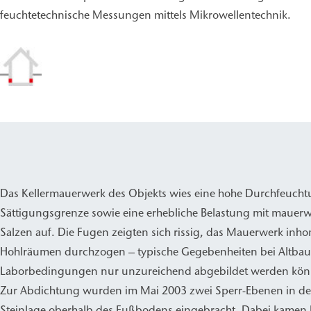
feuchtetechnische Messungen mittels Mikrowellentechnik.
Das Kellermauerwerk des Objekts wies eine hohe Durchfeucht
Sättigungsgrenze sowie eine erhebliche Belastung mit maue
Salzen auf. Die Fugen zeigten sich rissig, das Mauerwerk in
Hohlräumen durchzogen – typische Gegebenheiten bei Altbaut
Laborbedingungen nur unzureichend abgebildet werden kön
Zur Abdichtung wurden im Mai 2003 zwei Sperr-Ebenen in der
Steinlage oberhalb des Fußbodens eingebracht. Dabei kamen