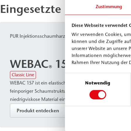
Eingesetzte Produkte
Zustimmung
Diese Webseite verwendet 
Wir verwenden Cookies, um 
PUR Injektionsschaumharze
können und die Zugriffe au
unserer Website an unsere P
Informationen möglicherwei
WEBAC
157
Rahmen Ihrer Nutzung der 
®
Classic Line
Einwilligungsauswahl
WEBAC 157 ist ein elastisches PUR Injektionsschaumharz (
Notwendig
feinporiger Schaumstruktur. Bei Kontakt mit Wasser bildet
niedrigviskose Material einen oberflächendichten, anpas
Schaum. Es eignet sich zum temporären Schließen, Abdi
Produkt entdecken
Verfüllen von Rissen, Hohlräumen und Spalten in Mauer
Naturstein, z. B. im Schachtbau und in Bauwerken der Was