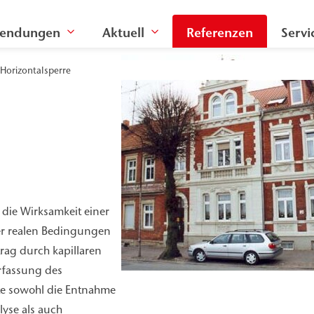
endungen
Aktuell
Referenzen
Servi
 Horizontalsperre
die Wirksamkeit einer
ter realen Bedingungen
rag durch kapillaren
rfassung des
te sowohl die Entnahme
yse als auch