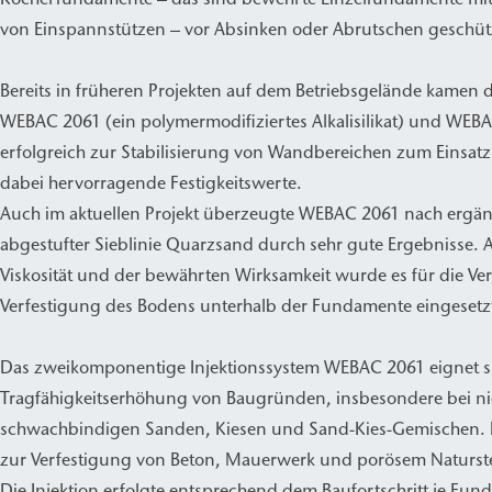
von Einspannstützen – vor Absinken oder Abrutschen geschü
Bereits in früheren Projekten auf dem Betriebsgelände kamen d
WEBAC 2061 (ein polymermodifiziertes Alkalisilikat) und WEBA
erfolgreich zur Stabilisierung von Wandbereichen zum Einsatz
dabei hervorragende Festigkeitswerte.
Auch im aktuellen Projekt überzeugte WEBAC 2061 nach ergän
abgestufter Sieblinie Quarzsand durch sehr gute Ergebnisse.
Viskosität und der bewährten Wirksamkeit wurde es für die Ve
Verfestigung des Bodens unterhalb der Fundamente eingesetz
Das zweikomponentige Injektionssystem WEBAC 2061 eignet si
Tragfähigkeitserhöhung von Baugründen, insbesondere bei ni
schwachbindigen Sanden, Kiesen und Sand-Kies-Gemischen. E
zur Verfestigung von Beton, Mauerwerk und porösem Naturst
Die Injektion erfolgte entsprechend dem Baufortschritt je F