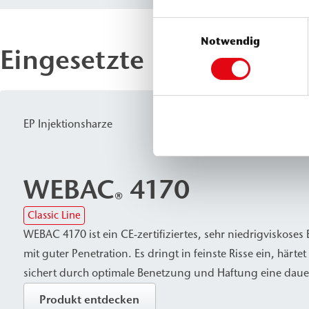
Einwilligungsauswahl
Notwendig
Eingesetzte Produkte
EP Injektionsharze
WEBAC
4170
®
Classic Line
WEBAC 4170 ist ein CE-zertifiziertes, sehr niedrigviskoses 
mit guter Penetration. Es dringt in feinste Risse ein, härte
sichert durch optimale Benetzung und Haftung eine daue
Verbindung, auch bei trockenen oder nassen Rissflanken
Produkt entdecken