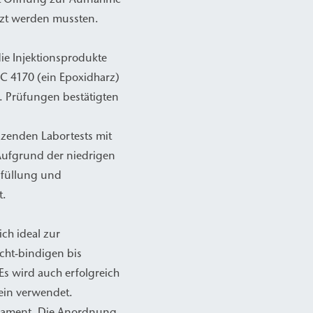
tzt werden mussten.
ie Injektionsprodukte
C 4170 (ein Epoxidharz)
. Prüfungen bestätigten
zenden Labortests mit
 Aufgrund der niedrigen
rfüllung und
t.
ch ideal zur
cht-bindigen bis
s wird auch erfolgreich
ein verwendet.
undament. Die Anordnung