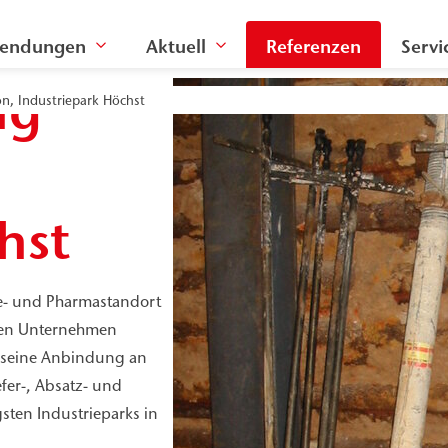
endungen
Aktuell
Referenzen
Servi
ng
n, Industriepark Höchst
hst
ie- und Pharmastandort
den Unternehmen
, seine Anbindung an
fer-, Absatz- und
sten Industrieparks in