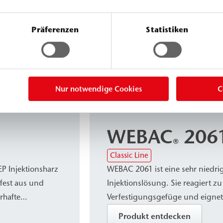
Präferenzen
Statistiken
Nur notwendige Cookies
C
Silikatharze
WEBAC
206
®
Classic Line
EP Injektionsharz
WEBAC 2061 ist eine sehr niedrig
t fest aus und
Injektionslösung. Sie reagiert 
rhafte
Verfestigungsgefüge und eignet 
. Es wird zum
von nichtbindigen bis schwach
Produkt entdecken