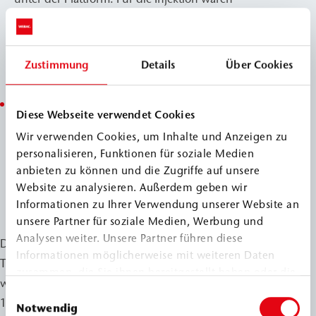
insgesamt 60 Meter Hochdruckschlauch sowie eine
Injektionspumpe mit entsprechender Förderleistung
erforderlich. Der Verbrauch pro Bohrloch lag bei etwa
Zustimmung
Details
Über Cookies
50 kg WEBAC 151.
Herausfordernde Bedingungen: Die Arbeiten
Diese Webseite verwendet Cookies
wurden durch die lange Verpressstrecke, relativ
Wir verwenden Cookies, um Inhalte und Anzeigen zu
niedrige Temperaturen (10–12 °C Wassertemperatur
personalisieren, Funktionen für soziale Medien
bei ca. 3 °C Lufttemperatur) sowie hohe
anbieten zu können und die Zugriffe auf unsere
Luftfeuchtigkeit (Sprühregen) und Windstärken von
Website zu analysieren. Außerdem geben wir
5–7 erschwert.
Informationen zu Ihrer Verwendung unserer Website an
unsere Partner für soziale Medien, Werbung und
Analysen weiter. Unsere Partner führen diese
Die Verpressarbeiten an der Alpha-Plattform dauerten vier
Informationen möglicherweise mit weiteren Daten
Tage und wurden erfolgreich abgeschlossen. Insgesamt
zusammen, die Sie ihnen bereitgestellt haben oder die
wurden knapp 700 kg WEBAC 151 injiziert,
sie im Rahmen Ihrer Nutzung der Dienste gesammelt
Einwilligungsauswahl
16.000 Tonnen Stahlbeton aus dem Meer geborgen und
haben.
Notwendig