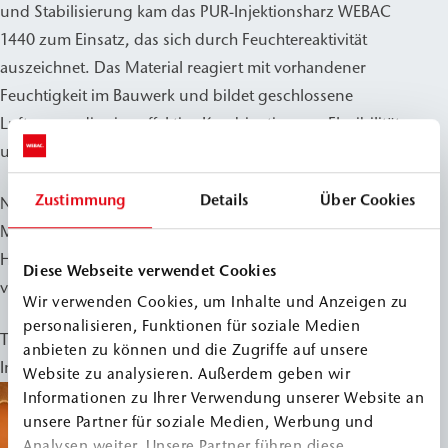
und Stabilisierung kam das PUR-Injektionsharz WEBAC
1440 zum Einsatz, das sich durch Feuchtereaktivität
auszeichnet. Das Material reagiert mit vorhandener
Feuchtigkeit im Bauwerk und bildet geschlossene
Luftporen, die eine effektive Kombination aus Flexibilität
und Dichtigkeit ermöglichen.
Zustimmung
Details
Über Cookies
Nach dem Abbinden der Zementsuspension wurden die
Mauerwerksfugen sowie Zwischenräume zwischen
Hohlräumen und dem Gewölbe mit WEBAC 1440
Diese Webseite verwendet Cookies
verpresst.
Wir verwenden Cookies, um Inhalte und Anzeigen zu
personalisieren, Funktionen für soziale Medien
Trotz der beengten räumlichen Verhältnisse konnten die
anbieten zu können und die Zugriffe auf unsere
Injektionsarbeiten erfolgreich abgeschlossen werden.
Website zu analysieren. Außerdem geben wir
Informationen zu Ihrer Verwendung unserer Website an
unsere Partner für soziale Medien, Werbung und
Analysen weiter. Unsere Partner führen diese