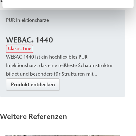
PUR Injektionsharze
WEBAC
1440
®
Classic Line
WEBAC 1440 ist ein hochflexibles PUR
Injektionsharz, das eine reißfeste Schaumstruktur
bildet und besonders für Strukturen mit
Hohlräumen geeignet ist. Es härtet
Produkt entdecken
volumenkonstant zu einem chemisch hoch
resistenten Harz aus, das poröse Mauerwerke
stabilisiert und ihre Festigkeit sowie
Weitere Referenzen
Wasserdichtigkeit erhöht. Es wird zum Schließen,
Abdichten und begrenzt dehnfähigen Verbinden
von Bauteilen eingesetzt und eignet sich als