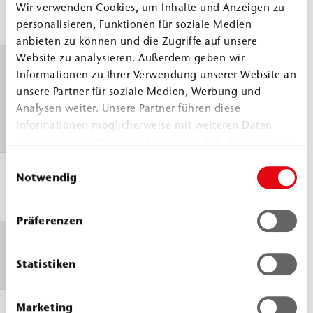
Komp.
≈
0,9
Wir verwenden Cookies, um Inhalte und Anzeigen zu
B
g/cm
personalisieren, Funktionen für soziale Medien
anbieten zu können und die Zugriffe auf unsere
Website zu analysieren. Außerdem geben wir
Mischviskosität
30 °
Informationen zu Ihrer Verwendung unserer Website an
>
20
WEBAC Prüfvorschrift angelehnt
unsere Partner für soziale Medien, Werbung und
mPa.
Analysen weiter. Unsere Partner führen diese
an DIN ISO 3219
Informationen möglicherweise mit weiteren Daten
zusammen, die Sie ihnen bereitgestellt haben oder die
sie im Rahmen Ihrer Nutzung der Dienste gesammelt
Einwilligungsauswahl
Verarbeitungstemperatur
haben.
> 8 
Notwendig
Bauteil und Material
Präferenzen
Druckfestigkeit
≈ 45
Statistiken
(N/
7 d, 21 °C, DIN ISO 604
Marketing