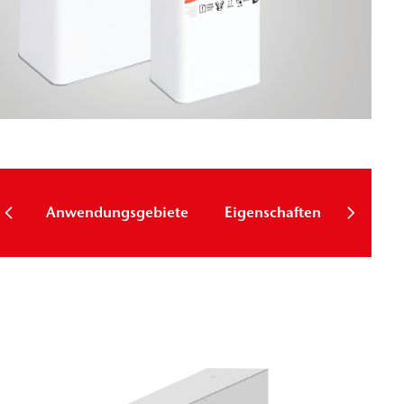
Techni
Anwendungsgebiete
Eigenschaften
Param