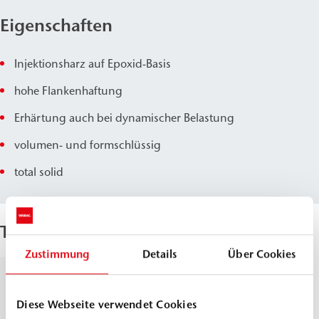
Eigenschaften
Injektionsharz auf Epoxid-Basis
hohe Flankenhaftung
Erhärtung auch bei dynamischer Belastung
volumen- und formschlüssig
total solid
Technische Parameter
Zustimmung
Details
Über Cookies
Dichte, 20 °C
Komp.
≈
1,1
A
g/cm
DIN ISO 2811
Diese Webseite verwendet Cookies