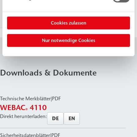
E-Modul
≈ 6.
MPa
7 d, 21 °C, DIN ISO 527
(N/
Cookies zulassen
Nur notwendige Cookies
Downloads & Dokumente
Technische Merkblätter
|
PDF
WEBAC
4110
®
Direkt herunterladen:
DE
EN
Sicherheitsdatenblätter
|
PDF