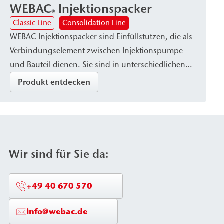
WEBAC
Injektionspacker
®
Classic Line
Consolidation Line
WEBAC Injektionspacker sind Einfüllstutzen, die als
Verbindungselement zwischen Injektionspumpe
und Bauteil dienen. Sie sind in unterschiedlichen
Ausführungen – etwa als Bohrpacker oder
Produkt entdecken
Klebepacker – erhältlich, abhängig von der Art des
Injektionsmaterials und den Anforderungen des
Bauteils. Die Packer zeichnen sich durch gute
Befestigung im Bauteil sowie durch hohe Druck-
und Korrosionsbeständigkeit (Edelstahl oder
Wir sind für Sie da:
Aluminiumvariante) aus.
+49 40 670 570
info@webac.de