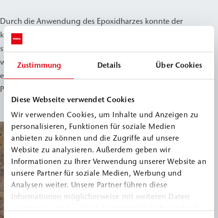
Durch die Anwendung des Epoxidharzes konnte der
kraftschlüssige Verbund zuverlässig hergestellt und die
statische Funktion des Bauteils nachhaltig
wiederhergestellt werden. Die Maßnahme leistete damit
Zustimmung
Details
Über Cookies
einen wichtigen Beitrag zur strukturellen Sicherung des
Pergamonmuseums.
Diese Webseite verwendet Cookies
Wir verwenden Cookies, um Inhalte und Anzeigen zu
personalisieren, Funktionen für soziale Medien
anbieten zu können und die Zugriffe auf unsere
Website zu analysieren. Außerdem geben wir
Informationen zu Ihrer Verwendung unserer Website an
unsere Partner für soziale Medien, Werbung und
Analysen weiter. Unsere Partner führen diese
Informationen möglicherweise mit weiteren Daten
zusammen, die Sie ihnen bereitgestellt haben oder die