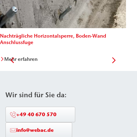
Nachträgliche Horizontalsperre, Boden-Wand
Nach
Anschlussfuge
Wäc
Mehr erfahren
Me
Wir sind für Sie da:
+49 40 670 570
info@webac.de