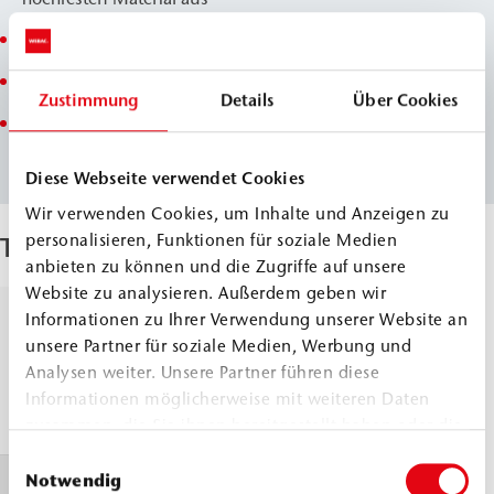
extrem schnelle Entwicklung hoher Festigkeiten
bei Wasserkontakt leicht schäumend
Zustimmung
Details
Über Cookies
Schaumaktivität und Reaktionszeit einstellbar
(WEBAC PURseal M ACC3 und WEBAC PURseal M SF)
Diese Webseite verwendet Cookies
Wir verwenden Cookies, um Inhalte und Anzeigen zu
personalisieren, Funktionen für soziale Medien
Technische Parameter
anbieten zu können und die Zugriffe auf unsere
Website zu analysieren. Außerdem geben wir
Informationen zu Ihrer Verwendung unserer Website an
Dichte, 23 °C
Komp. A
≈
1,02
unsere Partner für soziale Medien, Werbung und
Komp. B
g/cm³
DIN ISO 2811
Analysen weiter. Unsere Partner führen diese
≈
1,23
Informationen möglicherweise mit weiteren Daten
g/cm³
zusammen, die Sie ihnen bereitgestellt haben oder die
sie im Rahmen Ihrer Nutzung der Dienste gesammelt
Einwilligungsauswahl
haben.
Notwendig
Viskosität, 23
Komp. A
≈
280