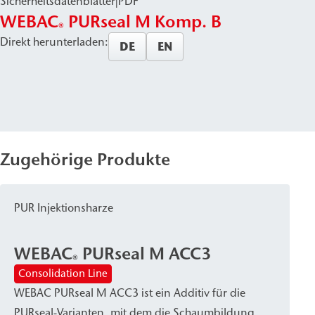
Sicherheitsdatenblätter
|
PDF
WEBAC
PURseal M Komp. B
®
Direkt herunterladen:
DE
EN
Zugehörige Produkte
PUR Injektionsharze
WEBAC
PURseal M ACC3
®
Consolidation Line
WEBAC PURseal M ACC3 ist ein Additiv für die
PURseal-Varianten, mit dem die Schaumbildung