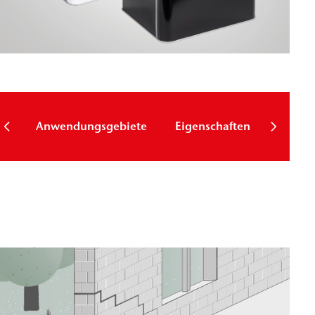
Techni
Anwendungsgebiete
Eigenschaften
Param