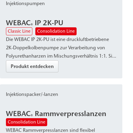
Injektionspumpen
WEBAC
IP 2K-PU
®
Classic Line
Consolidation Line
Die WEBAC IP 2K-PU ist eine druckluftbetriebene
2K-Doppelkolbenpumpe zur Verarbeitung von
Polyurethanharzen im Mischungsverhältnis 1:1. Sie
zeichnet sich durch hohe Dosiergenauigkeit sowie
Produkt entdecken
eine robuste, baustellentaugliche Bauweise aus und
verfügt wahlweise über verschiedene
Anschlusssysteme und Mischköpfe. Die Pumpe
Injektionspacker/-lanzen
wird zur Baugrubenabdichtung sowie für
Baugrundinjektionen und die Verfüllung von
WEBAC
Rammverpresslanzen
Hohlräumen eingesetzt.
®
Consolidation Line
WEBAC Rammverpresslanzen sind flexibel