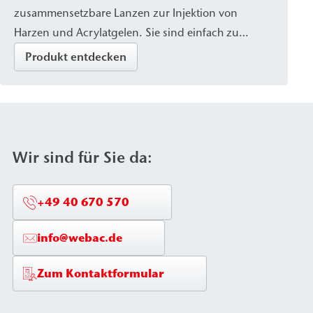
zusammensetzbare Lanzen zur Injektion von
Harzen und Acrylatgelen. Sie sind einfach zu
handhaben und werden zur Untergrund- und
Produkt entdecken
Fundamentstabilisierung sowie zur
Hohlraumverfüllung eingesetzt.
Wir sind für Sie da:
+49 40 670 570
info@webac.de
Zum Kontaktformular