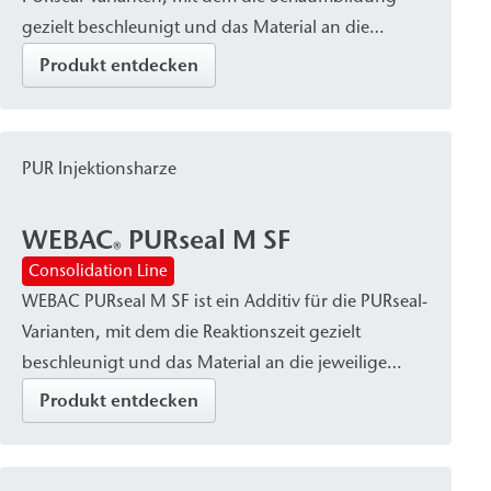
gezielt beschleunigt und das Material an die
jeweilige Situation und Anwendung angepasst
Produkt entdecken
werden kann.
PUR Injektionsharze
WEBAC
PURseal M SF
®
Consolidation Line
WEBAC PURseal M SF ist ein Additiv für die PURseal-
Varianten, mit dem die Reaktionszeit gezielt
beschleunigt und das Material an die jeweilige
Situation und Anwendung angepasst werden
Produkt entdecken
kann.