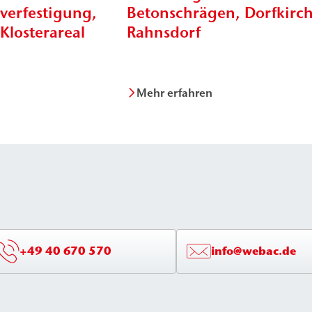
erfestigung,
Betonschrägen, Dorfkirc
 Klosterareal
Rahnsdorf
Mehr erfahren
+49 40 670 570
info@webac.de