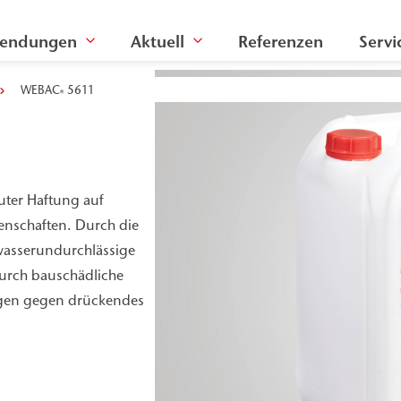
endungen
Aktuell
Referenzen
Servi
WEBAC
5611
®
uter Haftung auf
enschaften. Durch die
wasserundurchlässige
urch bauschädliche
ngen gegen drückendes