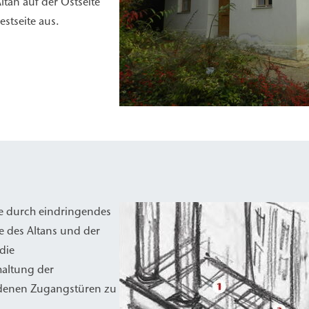
tan auf der Ostseite
stseite aus.
me durch eindringendes
e des Altans und der
die
haltung der
ndenen Zugangstüren zu