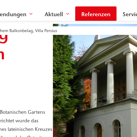
endungen
Aktuell
Referenzen
Servi
g
chem Balkonbelag, Villa Persius
m
s Botanischen Gartens
richtet wurde das
nes lateinischen Kreuzes