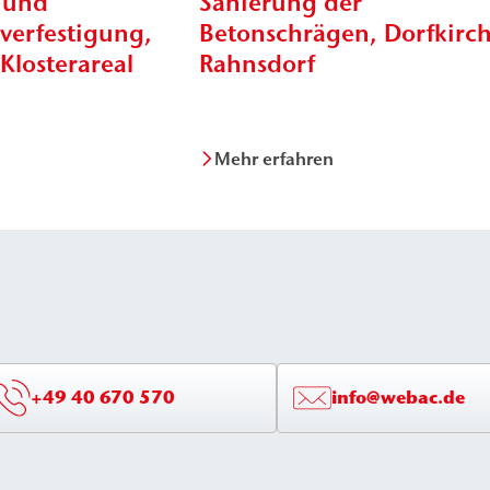
 und
Sanierung der
erfestigung,
Betonschrägen, Dorfkirc
 Klosterareal
Rahnsdorf
Mehr erfahren
+49 40 670 570
info@webac.de