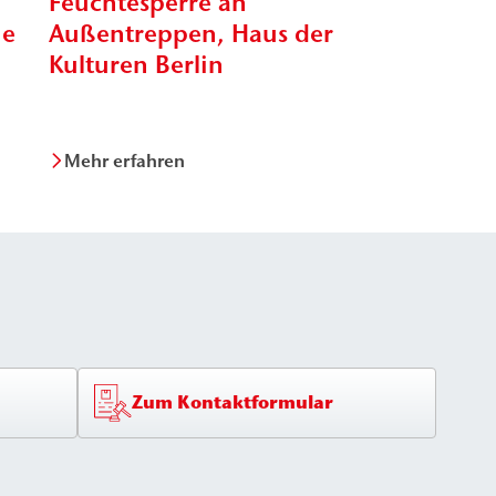
Feuchtesperre an
Mauerwe
he
Außentreppen, Haus der
Schiefer
Kulturen Berlin
Franken
Mehr erfahren
Mehr erfa
Zum Kontaktformular