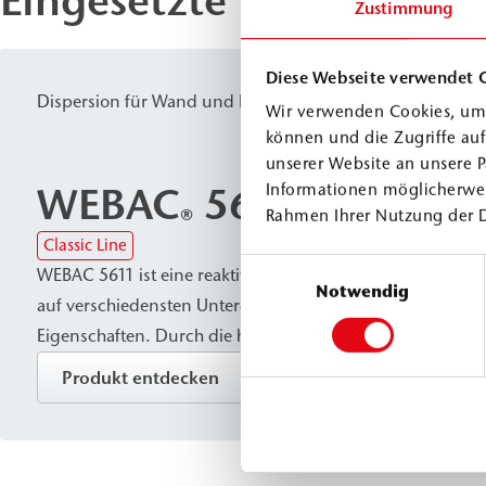
Eingesetzte Produkte
Zustimmung
Diese Webseite verwendet 
Dispersion für Wand und Boden
Wir verwenden Cookies, um 
können und die Zugriffe au
unserer Website an unsere P
WEBAC
5611
Informationen möglicherwei
®
Rahmen Ihrer Nutzung der 
Classic Line
Einwilligungsauswahl
WEBAC 5611 ist eine reaktive Bitumen-Acrylat-Dispersion 
Notwendig
auf verschiedensten Untergründen sowie rissüberbrück
Eigenschaften. Durch die hydrophobierende Wirkung des
entsteht eine wasserundurchlässige Abdichtung mit zuve
Produkt entdecken
gegen das Auslaugen durch bauschädliche Salze. Dadurch
WEBAC 5611 für Flächenabdichtungen gegen drückendes
und Tiefbau sowie im Denkmalschutz.