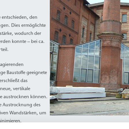
e entschieden, den
gen. Dies ermöglichte
dstärke, wodurch der
erden konnte – bei ca.
teil.
reagierenden
ige Baustoffe geeignete
erschließt das
neue, vertikale
e austrocknen können.
 Austrocknung des
ssiven Wandstärken, um
inimieren.