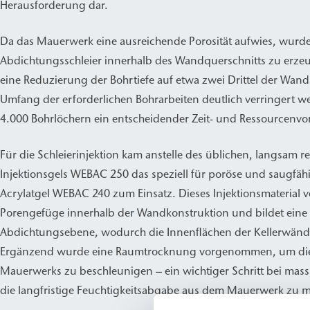
Herausforderung dar.
Da das Mauerwerk eine ausreichende Porosität aufwies, wurd
Abdichtungsschleier innerhalb des Wandquerschnitts zu erzeu
eine Reduzierung der Bohrtiefe auf etwa zwei Drittel der Wan
Umfang der erforderlichen Bohrarbeiten deutlich verringert w
4.000 Bohrlöchern ein entscheidender Zeit- und Ressourcenvor
Für die Schleierinjektion kam anstelle des üblichen, langsam 
Injektionsgels WEBAC 250 das speziell für poröse und saugfäh
Acrylatgel WEBAC 240 zum Einsatz. Dieses Injektionsmaterial v
Porengefüge innerhalb der Wandkonstruktion und bildet eine 
Abdichtungsebene, wodurch die Innenflächen der Kellerwänd
Ergänzend wurde eine Raumtrocknung vorgenommen, um die
Mauerwerks zu beschleunigen – ein wichtiger Schritt bei ma
die langfristige Feuchtigkeitsabgabe aus dem Mauerwerk zu m