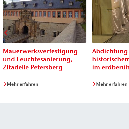
Mauerwerksverfestigung
Abdichtung
und Feuchtesanierung,
historisch
Zitadelle Petersberg
im erdberüh
Mehr erfahren
Mehr erfahren