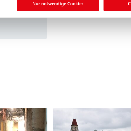
 nach DIBt (B-
Nur notwendige Cookies
C
sserdichtes,
lastungen
erinjektionen -
nd oder innerhalb
estigungen und -