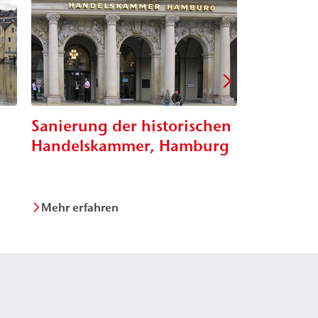
Sanierung der historischen
Rissabdi
Handelskammer, Hamburg
Stadtbah
Mehr erfahren
Mehr erfa