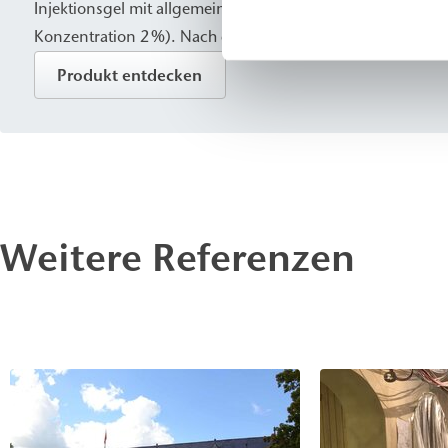
Injektionsgel mit allgemeiner bauaufsichtlicher Zulassung
Konzentration 2 %). Nach der Aushärtung bildet es ein wa
festelastisches Gel, das dynamische und mechanische Be
Produkt entdecken
zuverlässig absorbiert. Es eignet sich besonders für Schlei
entweder im unmittelbar am Bauteil anliegenden Baugru
der vorhandenen Bausubstanz - sowie für Baugrundverf
abdichtungen oder Horizontalsperren.
Weitere Referenzen