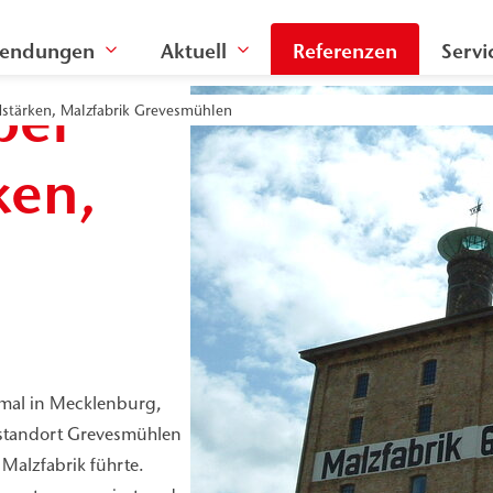
endungen
Aktuell
Referenzen
Servi
bei
dstärken, Malzfabrik Grevesmühlen
ken,
kmal in Mecklenburg,
eistandort Grevesmühlen
Malzfabrik führte.