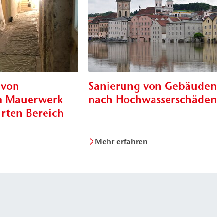
 von
Sanierung von Gebäuden
em Mauerwerk
nach Hochwasserschäden
rten Bereich
Mehr erfahren