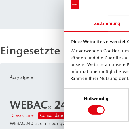
Zustimmung
Diese Webseite verwendet 
Eingesetzte Produkte
Wir verwenden Cookies, um 
können und die Zugriffe au
unserer Website an unsere P
Informationen möglicherwei
Acrylatgele
Rahmen Ihrer Nutzung der 
Einwilligungsauswahl
Notwendig
WEBAC
240
®
Classic Line
Consolidation Line
WEBAC 240 ist ein niedrigviskoses, schnell gelierendes Pol