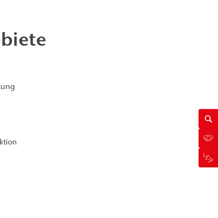
biete
tung
ktion