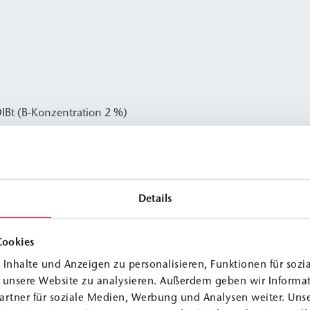
IBt (B-Konzentration 2 %)
Details
Cookies
Inhalte und Anzeigen zu personalisieren, Funktionen für sozi
 A1
≈
1,2 g/cm³
f unsere Website zu analysieren. Außerdem geben wir Informa
 A2
≈
0,95 g/cm³
artner für soziale Medien, Werbung und Analysen weiter. Unse
. B
≈
1,0 g/cm³