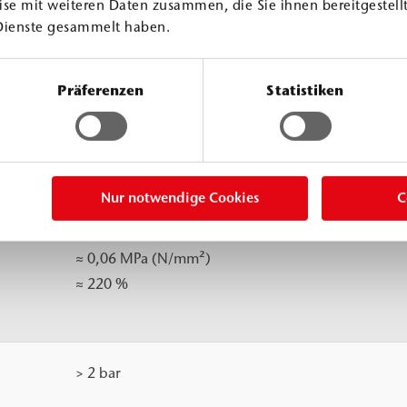
se mit weiteren Daten zusammen, die Sie ihnen bereitgestellt
Dienste gesammelt haben.
> 1 °C
Präferenzen
Statistiken
30 °C
23 °C
12 
≈ 4 mPa.s
≈ 6 mPa.s
≈ 1
Nur notwendige Cookies
C
≈ 0,06 MPa (N/mm²)
≈ 220 %
> 2 bar