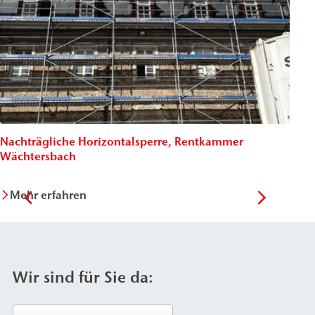
Nachträgliche Horizontalsperre, Rentkammer
Maue
Wächtersbach
Zita
Mehr erfahren
Me
Wir sind für Sie da: