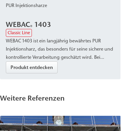
PUR Injektionsharze
WEBAC
1403
®
Classic Line
WEBAC 1403 ist ein langjährig bewährtes PUR
Injektionsharz, das besonders für seine sichere und
kontrollierte Verarbeitung geschätzt wird. Bei
Kontakt mit Wasser härtet es zu einem
Produkt entdecken
geschlossenen, wasserdichten und
volumenkonstanten Harz mit feiner Porenstruktur
aus. Es eignet sich zur Abdichtung,
Weitere Referenzen
Rissverpressung und Stabilisierung von Mauerwerk
und Beton und wird für nachträgliche
Horizontalsperren gegen kapillar aufsteigende
Feuchtigkeit eingesetzt.