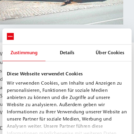
Zustimmung
Details
Über Cookies
Während sich diese Methode mit Polyurethanharzen
unter normalen Bedingungen bereits bewährt hat, stellte
sich die Frage, ob sie auch bei stark zerklüftetem,
Diese Webseite verwendet Cookies
durchfeuchtetem und salzbelastetem Mauerwerk
Wir verwenden Cookies, um Inhalte und Anzeigen zu
anwendbar ist. Diese Problematik wurde im Rahmen der
personalisieren, Funktionen für soziale Medien
Sanierung durch das Dahlberg-Institut für Diagnostik
anbieten zu können und die Zugriffe auf unsere
und Instandsetzung historischer Bausubstanz e.V.
Website zu analysieren. Außerdem geben wir
Informationen zu Ihrer Verwendung unserer Website an
Wismar (DIW) untersucht.
unsere Partner für soziale Medien, Werbung und
Analysen weiter. Unsere Partner führen diese
Die Auswirkungen der Sanierungsmaßnahme wurden
Informationen möglicherweise mit weiteren Daten