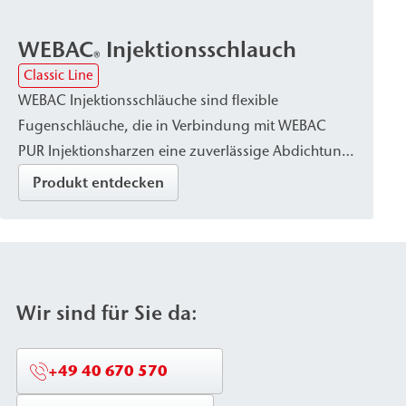
Befestigung im Bauteil sowie durch hohe Druck-
und Korrosionsbeständigkeit (Edelstahl oder
WEBAC
Injektionsschlauch
Aluminiumvariante) aus.
®
Classic Line
WEBAC Injektionsschläuche sind flexible
Fugenschläuche, die in Verbindung mit WEBAC
PUR Injektionsharzen eine zuverlässige Abdichtung
ermöglichen. Sie werden zur Abdichtung von
Produkt entdecken
Arbeitsfugen im Betonbau und zum Herstellen
eines kraftschlüssigen Verbunds von
Betonbauteilen eingesetzt.
Wir sind für Sie da:
+49 40 670 570