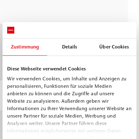
≈
g
Topfzeit
3
WEBAC Prüfvorschrift
Zustimmung
Details
Über Cookies
angelehnt an DIN ISO 9514
Diese Webseite verwendet Cookies
Wir verwenden Cookies, um Inhalte und Anzeigen zu
personalisieren, Funktionen für soziale Medien
Verarbeitungstemperatur
>
anbieten zu können und die Zugriffe auf unsere
Bauteil und Material
Website zu analysieren. Außerdem geben wir
Informationen zu Ihrer Verwendung unserer Website an
unsere Partner für soziale Medien, Werbung und
Reaktionszeit
mit 5 %
2
Analysen weiter. Unsere Partner führen diese
Wasser
Beginn
≈
Informationen möglicherweise mit weiteren Daten
zusammen, die Sie ihnen bereitgestellt haben oder die
Ende
3