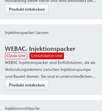
Aushärtung dieser Harze und wird besonders bei
niedrigen Temperaturen empfohlen.
Produkt entdecken
Injektionspacker/-lanzen
WEBAC
Injektionspacker
®
Classic Line
Consolidation Line
WEBAC Injektionspacker sind Einfüllstutzen, die als
Verbindungselement zwischen Injektionspumpe
und Bauteil dienen. Sie sind in unterschiedlichen
Ausführungen – etwa als Bohrpacker oder
Produkt entdecken
Klebepacker – erhältlich, abhängig von der Art des
Injektionsmaterials und den Anforderungen des
Bauteils. Die Packer zeichnen sich durch gute
Injektionsschläuche