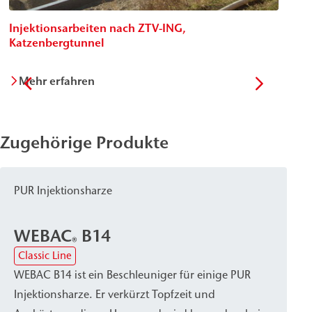
Injektionsarbeiten nach ZTV-ING,
In
Katzenbergtunnel
He
Mehr erfahren
Zugehörige Produkte
PUR Injektionsharze
WEBAC
B14
®
Classic Line
WEBAC B14 ist ein Beschleuniger für einige PUR
Injektionsharze. Er verkürzt Topfzeit und