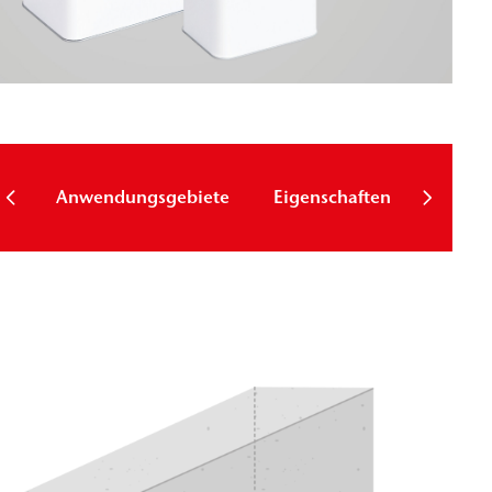
Techni
Anwendungsgebiete
Eigenschaften
Param