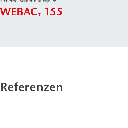
Sicherheitsdatenblätter
|
PDF
WEBAC
155
®
Referenzen