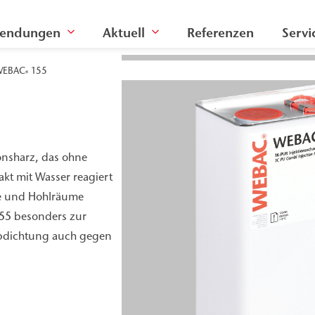
endungen
Aktuell
Referenzen
Servi
WEBAC
155
®
onsharz, das ohne
akt mit Wasser reagiert
se und Hohlräume
155 besonders zur
abdichtung auch gegen