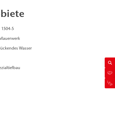
biete
N 1504-5
d Mauerwerk
rückendes Wasser
zialtiefbau