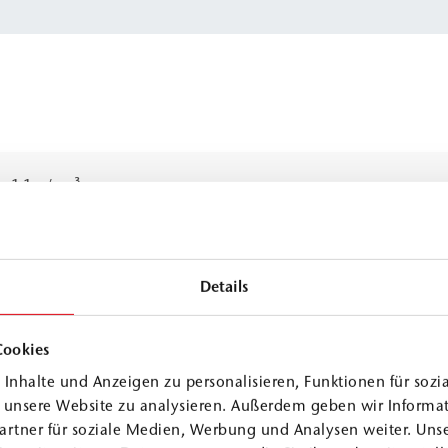
≈
1,1 g/cm³
> 5 °C
Details
Cookies
mit 5 % Wasser
mit 10 % Wasser
Inhalte und Anzeigen zu personalisieren, Funktionen für sozi
f unsere Website zu analysieren. Außerdem geben wir Informa
≈ 25 s
≈ 20 s
artner für soziale Medien, Werbung und Analysen weiter. Unse
≈ 130 s
≈ 130 s