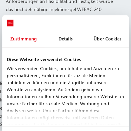
Anforderungen an Flexibilität und Festigkeit wurde
das hochdehnfähige Injektionsgel WEBAC 240
eingesetzt. Die Injektion erfolgte streng nach
planerischer Rastervorgabe – mit einer 2K-Pumpe,
Druckbegrenzung und Durchflussüberwachung per
Zustimmung
Details
Über Cookies
automatischer Messeinheit.
Die gesamte Ausführung einschließlich
Überwachung wurde gemäß DB-Richtlinie 804.6102
Diese Webseite verwendet Cookies
durchgeführt.
Wir verwenden Cookies, um Inhalte und Anzeigen zu
personalisieren, Funktionen für soziale Medien
anbieten zu können und die Zugriffe auf unsere
Ergebnis
Website zu analysieren. Außerdem geben wir
Dank des durchdachten Einsatzes hochwertiger
Informationen zu Ihrer Verwendung unserer Website an
Injektionssysteme von WEBAC konnte der Hellbergtunnel
unsere Partner für soziale Medien, Werbung und
erfolgreich instandgesetzt werden. Er erfüllt nun wieder
Analysen weiter. Unsere Partner führen diese
zuverlässig seine Entlastungsfunktion für den
Informationen möglicherweise mit weiteren Daten
Stadtverkehr in Kirn – und ist langfristig gegen
zusammen, die Sie ihnen bereitgestellt haben oder die