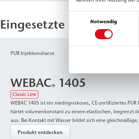
Rahmen Ihrer Nutzung der 
Einwilligungsauswahl
Eingesetzte Produkte
Notwendig
PUR Injektionsharze
WEBAC
1405
®
Classic Line
WEBAC 1405 ist ein niedrigviskoses, CE-zertifiziertes PUR 
härtet volumenkonstant zu einem elastischen, begrenzt 
aus. Bei Kontakt mit Wasser bildet sich eine gleichmäßige
und wasserdichte Porenstruktur. Es wird zum Schließen,
Produkt entdecken
begrenzt dehnfähigen Füllen von trockenen, feuchten od