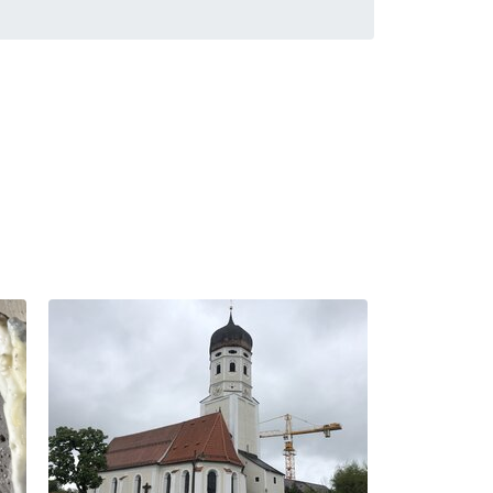
teil anliegenden Baugrund oder innerhalb
 sowie für Baugrundverfestigungen und -
erren.