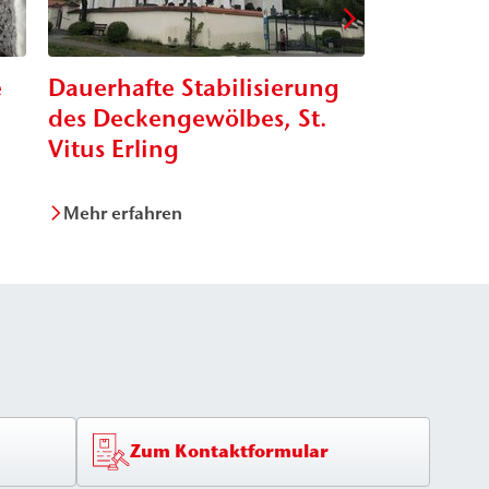
e
Dauerhafte Stabilisierung
Sanierun
des Deckengewölbes, St.
Ziegelst
Vitus Erling
Mehr erfahren
Mehr erfa
Zum Kontaktformular