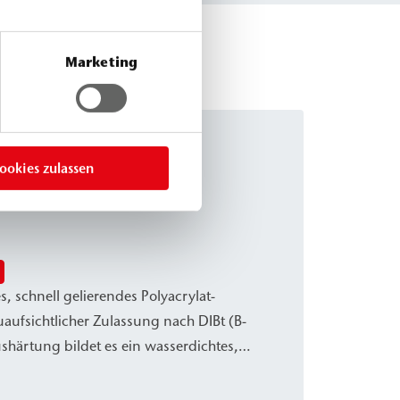
Marketing
ookies zulassen
, schnell gelierendes Polyacrylat-
uaufsichtlicher Zulassung nach DIBt (B-
shärtung bildet es ein wasserdichtes,
ische und mechanische Belastungen
 sich besonders für Schleierinjektionen -