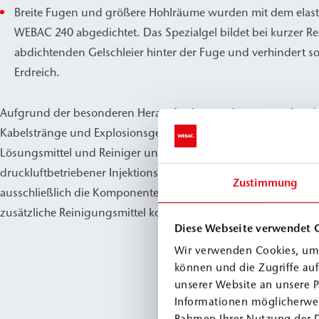
Breite Fugen und größere Hohlräume wurden mit dem elasti
WEBAC 240 abgedichtet. Das Spezialgel bildet bei kurzer Re
abdichtenden Gelschleier hinter der Fuge und verhindert so
Erdreich.
Aufgrund der besonderen Herausforderung, hervorgerufen d
Kabelstränge und Explosionsgefahr, waren elektrisch betrieb
Lösungsmittel und Reiniger untersagt. Die Injektion erfolgte d
druckluftbetriebener Injektionspumpen. Zur Reinigung der 
Zustimmung
ausschließlich die Komponente A des PUR-Injektionsharzes v
zusätzliche Reinigungsmittel komplett verzichtet werden konn
Diese Webseite verwendet 
Wir verwenden Cookies, um 
können und die Zugriffe au
unserer Website an unsere P
Informationen möglicherwei