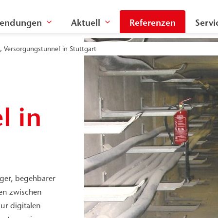
endungen
Aktuell
Referenzen
Servi
, Versorgungstunnel in Stuttgart
l in
anger, begehbarer
gen zwischen
ur digitalen