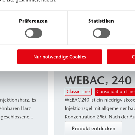
Dienste gesammelt haben.
Präferenzen
Statistiken
Acrylatgele
Nur notwendige Cookies
C
WEBAC
240
®
Classic Line
Consolidation Line
Injektionsharz. Es
WEBAC 240 ist ein niedrigviskoses
dehnbaren Harz
Injektionsgel mit allgemeiner ba
, geschlossene
Konzentration 2 %). Nach der Au
 Abdichten und
festelastisches Gel, das dynam
Produkt entdecken
er
zuverlässig absorbiert. Es eignet