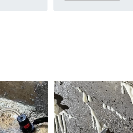
äumen im Hoch-,
entweder im unmittelbar am Bau
der vorhandenen Bausubstanz -
abdichtungen oder Horizontalsp