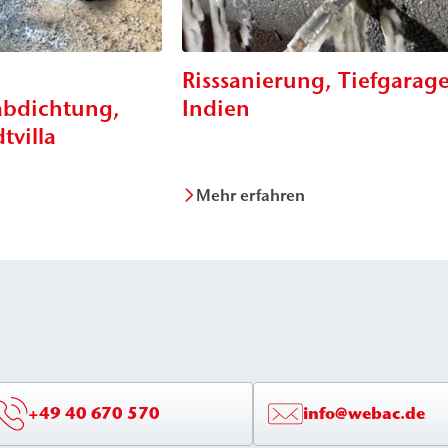
Risssanierung, Tiefgarag
bdichtung,
Indien
tvilla
Mehr erfahren
+49 40 670 570
info@webac.de