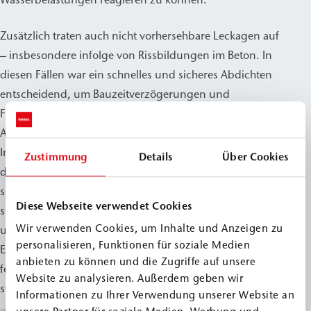
Zusätzlich traten auch nicht vorhersehbare Leckagen auf
– insbesondere infolge von Rissbildungen im Beton. In
diesen Fällen war ein schnelles und sicheres Abdichten
entscheidend, um Bauzeitverzögerungen und
Folgeschäden zu vermeiden. Für diese kritischen
Abdichtungsmaßnahmen kam das zertifizierte
Injektionssystem von WEBAC zum Einsatz. Insbesondere
Zustimmung
Details
Über Cookies
das PUR-Injektionsharz WEBAC 1405, das nach ZTV-ING
sowie EN 1504-5 geprüft und überwacht ist, bewährte
Diese Webseite verwendet Cookies
sich durch seine hohe Haftung und Dehnfähigkeit auch
Wir verwenden Cookies, um Inhalte und Anzeigen zu
unter erschwerten Bedingungen. Ergänzend wurde der
personalisieren, Funktionen für soziale Medien
EP-Spezialspachtel WEBAC 4525 verwendet, um auf
anbieten zu können und die Zugriffe auf unsere
feuchten und schlecht tragfähigen Untergründen eine
Website zu analysieren. Außerdem geben wir
stabile Verdämmung für die Injektionen zu schaffen.
Informationen zu Ihrer Verwendung unserer Website an