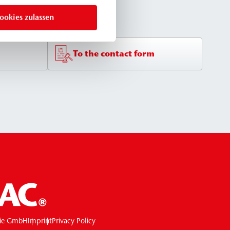
ookies zulassen
To the contact form
ie GmbH
Imprint
Privacy Policy