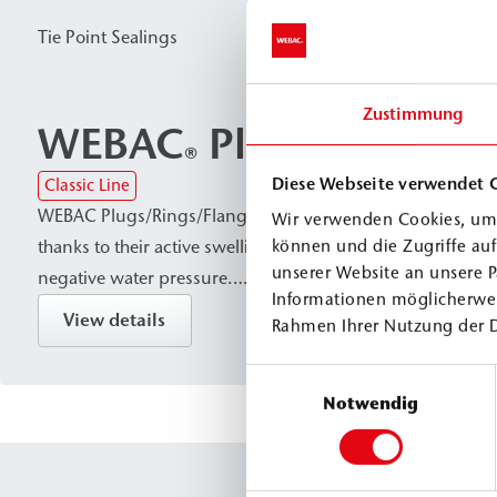
Tie Point Sealings
Zustimmung
WEBAC
Plug/Ring/Fla
®
Diese Webseite verwendet 
Classic Line
WEBAC Plugs/Rings/Flanges are swellable sealing rings an
Wir verwenden Cookies, um 
thanks to their active swelling properties, provide a reliab
können und die Zugriffe au
unserer Website an unsere P
negative water pressure.
Informationen möglicherwei
They are used for watertight sealing of penetrations and ti
View details
Rahmen Ihrer Nutzung der 
concrete and reinforced concrete structures.
Einwilligungsauswahl
Notwendig