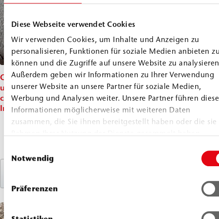
Diese Webseite verwendet Cookies
Wir verwenden Cookies, um Inhalte und Anzeigen zu
personalisieren, Funktionen für soziale Medien anbieten z
können und die Zugriffe auf unsere Website zu analysieren
Außerdem geben wir Informationen zu Ihrer Verwendung
Crack repair,
Post-
Solidification
Waterpro
unserer Website an unsere Partner für soziale Medien,
underground
construction
in masonry
and
car park,
damp proof
and moisture
solidific
Werbung und Analysen weiter. Unsere Partner führen diese
India
course (dpc),
remediation,
in mason
Informationen möglicherweise mit weiteren Daten
Wächtersbach
Petersberg
historic K
zusammen, die Sie ihnen bereitgestellt haben oder die sie
Rentkammer
Citadel
Monaste
Rahmen Ihrer Nutzung der Dienste gesammelt haben.
Complex
Einwilligungsauswahl
Notwendig
Discover
Discover
Discover
Disco
reference
reference
reference
refere
Präferenzen
Statistiken