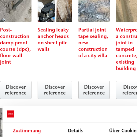
Post-
Sealing leaky
Partial joint
Waterpro
construction
anchor heads
tape sealing,
a constr
damp proof
on sheet pile
new
joint in
course (dpc),
walls
construction
tamped
floor-wall
of a city villa
concrete
joint
existing
building
Discover
Discover
Discover
Disco
reference
reference
reference
refere
Zustimmung
Details
Über Cookie