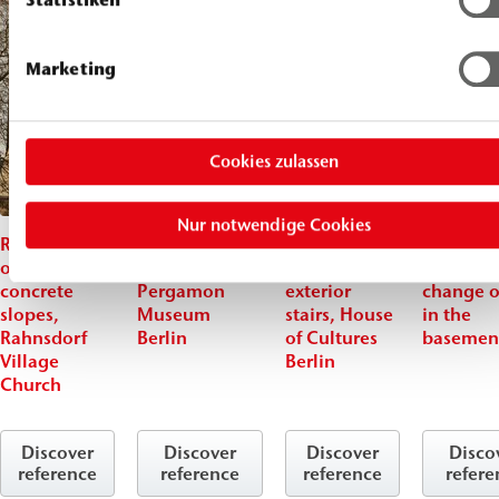
Marketing
Cookies zulassen
Nur notwendige Cookies
Renovation
Structural
Moisture
Damp pr
of the
reinforcement,
barrier on
course (
concrete
Pergamon
exterior
change o
slopes,
Museum
stairs, House
in the
Rahnsdorf
Berlin
of Cultures
basemen
Village
Berlin
Church
Discover
Discover
Discover
Disco
reference
reference
reference
refere