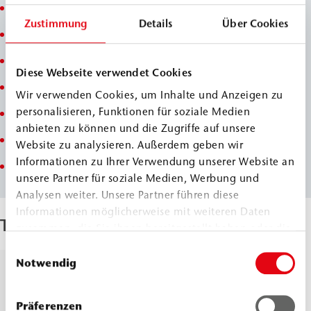
Epoxy-based primer
Zustimmung
Details
Über Cookies
Very good adhesion on mineral substrates
Highly fillable
Diese Webseite verwendet Cookies
Tack-free curing
Wir verwenden Cookies, um Inhalte und Anzeigen zu
personalisieren, Funktionen für soziale Medien
Resistant to mechanical stress
anbieten zu können und die Zugriffe auf unsere
Trowelable with WEBAC ST200/ST300
Website zu analysieren. Außerdem geben wir
Informationen zu Ihrer Verwendung unserer Website an
Total solid
unsere Partner für soziale Medien, Werbung und
Analysen weiter. Unsere Partner führen diese
Informationen möglicherweise mit weiteren Daten
Techical Data
zusammen, die Sie ihnen bereitgestellt haben oder die
sie im Rahmen Ihrer Nutzung der Dienste gesammelt
Einwilligungsauswahl
haben.
Notwendig
Density, 20
Comp.
≈
1.14
°C
A
g/cm³
Präferenzen