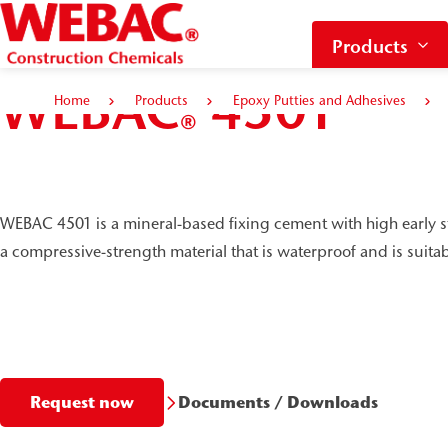
Products
WEBAC
4501
Home
Products
Epoxy Putties and Adhesives
®
WEBAC 4501 is a mineral-based fixing cement with high early st
a compressive-strength material that is waterproof and is suitabl
Documents / Downloads
Request now