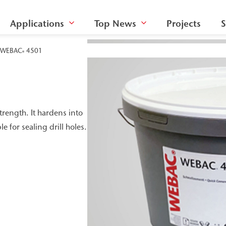
Applications
Top News
Projects
S
WEBAC
4501
®
rength. It hardens into
e for sealing drill holes.