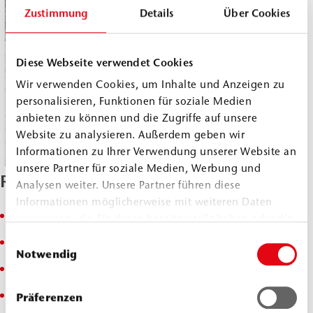
Zustimmung
Details
Über Cookies
Diese Webseite verwendet Cookies
Wir verwenden Cookies, um Inhalte und Anzeigen zu
personalisieren, Funktionen für soziale Medien
anbieten zu können und die Zugriffe auf unsere
Website zu analysieren. Außerdem geben wir
Informationen zu Ihrer Verwendung unserer Website an
unsere Partner für soziale Medien, Werbung und
Range of Application
Analysen weiter. Unsere Partner führen diese
Informationen möglicherweise mit weiteren Daten
Crack injection
zusammen, die Sie ihnen bereitgestellt haben oder die
sie im Rahmen Ihrer Nutzung der Dienste gesammelt
Einwilligungsauswahl
Post-construction damp proof course (dpc)
haben.
Notwendig
Injection of injection tubes
Sealing of foundation pits
Präferenzen