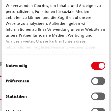
Wir verwenden Cookies, um Inhalte und Anzeigen zu
personalisieren, Funktionen für soziale Medien
anbieten zu können und die Zugriffe auf unsere
Website zu analysieren. Außerdem geben wir
Informationen zu Ihrer Verwendung unserer Website an
unsere Partner für soziale Medien, Werbung und
Analysen weiter. Unsere Partner führen diese
Informationen möglicherweise mit weiteren Daten
zusammen, die Sie ihnen bereitgestellt haben oder die
sie im Rahmen Ihrer Nutzung der Dienste gesammelt
Einwilligungsauswahl
Range of Application
haben.
Notwendig
Sealing of construction joints in concrete and
Präferenzen
reinforced concrete construction against soil
moisture, non-pressing and pressing water
Statistiken
Sealing of joints in precast concrete unit
construction, tubbing construction