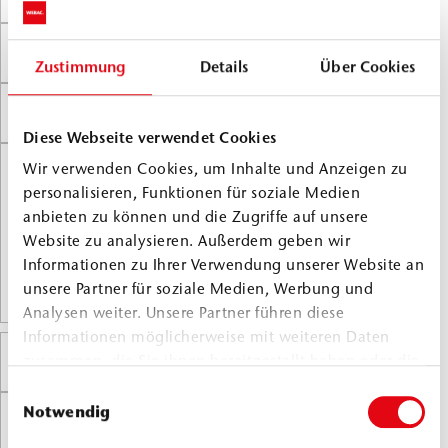
First name
*
Zustimmung
Details
Über Cookies
Salutation
*
Diese Webseite verwendet Cookies
Wir verwenden Cookies, um Inhalte und Anzeigen zu
Company
*
personalisieren, Funktionen für soziale Medien
anbieten zu können und die Zugriffe auf unsere
Website zu analysieren. Außerdem geben wir
Informationen zu Ihrer Verwendung unserer Website an
unsere Partner für soziale Medien, Werbung und
Analysen weiter. Unsere Partner führen diese
Informationen möglicherweise mit weiteren Daten
zusammen, die Sie ihnen bereitgestellt haben oder die
Email
*
sie im Rahmen Ihrer Nutzung der Dienste gesammelt
Einwilligungsauswahl
haben.
Notwendig
Phone
*