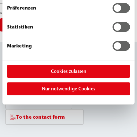
The
privacy policy
has been acknowledged.
*
Präferenzen
* Pflichtfelder
Send
Statistiken
Marketing
We are here for you:
Cookies zulassen
+49 40 670 570
Nur notwendige Cookies
info@webac.de
To the contact form