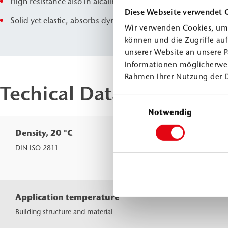
High resistance also in alcaline and salt-loaded areas
Diese Webseite verwendet 
Solid yet elastic, absorbs dynamic and mechanical stress
Wir verwenden Cookies, um 
können und die Zugriffe au
unserer Website an unsere P
Informationen möglicherwei
Rahmen Ihrer Nutzung der 
Techical Data
Einwilligungsauswahl
Notwendig
Density, 20 °C
Com
Com
DIN ISO 2811
Co
Application temperature
Building structure and material