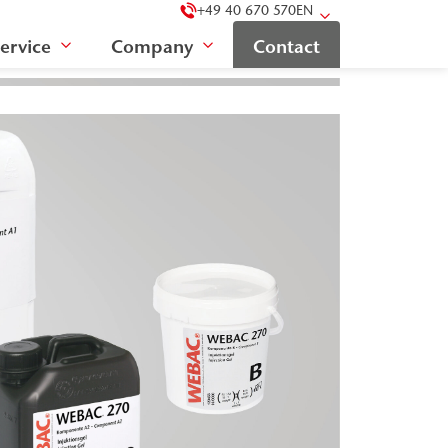
+49 40 670 570
EN
ervice
Company
Contact