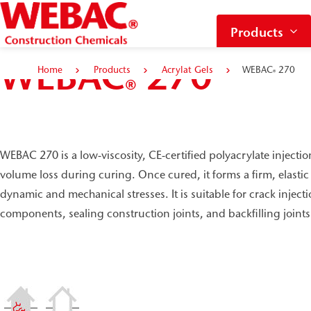
Products
WEBAC
270
Home
Products
Acrylat Gels
WEBAC
270
®
®
WEBAC 270 is a low-viscosity, CE-certified polyacrylate injectio
volume loss during curing. Once cured, it forms a firm, elastic 
dynamic and mechanical stresses. It is suitable for crack inject
components, sealing construction joints, and backfilling joints