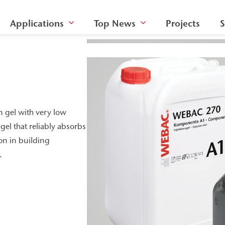
Applications
Top News
Projects
S
n gel with very low
gel that reliably absorbs
ion in building
.