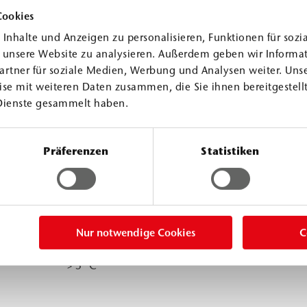
Cookies
Inhalte und Anzeigen zu personalisieren, Funktionen für sozi
f unsere Website zu analysieren. Außerdem geben wir Informa
artner für soziale Medien, Werbung und Analysen weiter. Unse
se mit weiteren Daten zusammen, die Sie ihnen bereitgestellt
Dienste gesammelt haben.
Präferenzen
Statistiken
p. A1
≈
1.06 g/cm³
p. A2
≈
0.94 g/cm³
mp. B
≈
1.0 g/cm³
Nur notwendige Cookies
C
> 5 °C