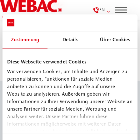
Home
Service
Newsletter
EN
Zustimmung
Details
Über Cookies
Diese Webseite verwendet Cookies
Wir verwenden Cookies, um Inhalte und Anzeigen zu
personalisieren, Funktionen für soziale Medien
anbieten zu können und die Zugriffe auf unsere
Website zu analysieren. Außerdem geben wir
Informationen zu Ihrer Verwendung unserer Website an
We are here for you:
unsere Partner für soziale Medien, Werbung und
Analysen weiter. Unsere Partner führen diese
Informationen möglicherweise mit weiteren Daten
+49 40 670 570
zusammen, die Sie ihnen bereitgestellt haben oder die
sie im Rahmen Ihrer Nutzung der Dienste gesammelt