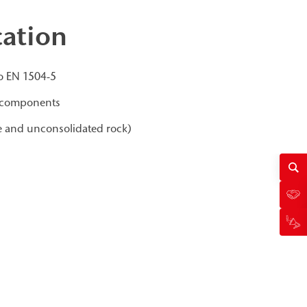
cation
to EN 1504-5
of components
one and unconsolidated rock)