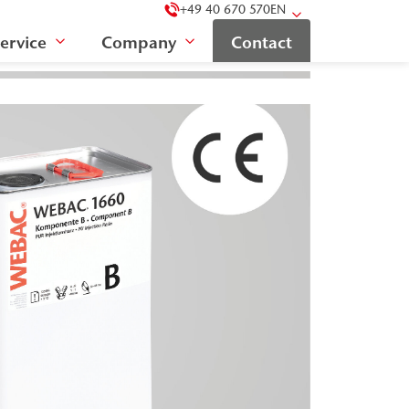
+49 40 670 570
EN
ervice
Company
Contact