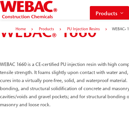
Products
WEBAC
1660
Home
Products
PU Injection Resins
WEBAC
1
®
®
WEBAC 1660 is a CE-certified PU injection resin with high co
tensile strength. It foams slightly upon contact with water and
cures into a virtually pore-free, solid, and waterproof material. I
bonding, and structural solidification of concrete and masonry; 
cavities/voids and gravel pockets; and for structural bonding o
masonry and loose rock.