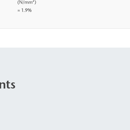
(N/mm²)
≈ 1.9%
nts