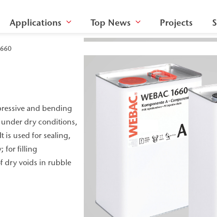
Applications
Top News
Projects
S
660
mpressive and bending
, under dry conditions,
t is used for sealing,
for filling
f dry voids in rubble