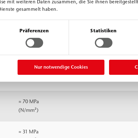
se mit weiteren Daten zusammen, die Sie ihnen bereitgestellt
30 °C
20 °C
1
Dienste gesammelt haben.
≈
10 min
Diaphragm
≈
pump
Präferenzen
Statistiken
≈
20 min
Piston pump
≈
25 min
Nur notwendige Cookies
C
> 1 °C
≈ 70 MPa
(N/mm²)
≈ 31 MPa