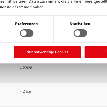
se mit weiteren Daten zusammen, die Sie ihnen bereitgestellt
Dienste gesammelt haben.
> 1 °C
Präferenzen
Statistiken
30 °C
23 °C
12 
≈ 4 mPa.s
≈ 6 mPa.s
≈ 1
Nur notwendige Cookies
C
≈ 0.06 MPa (N/mm²)
≈ 220%
> 2 bar