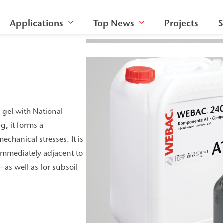
Applications
Top News
Projects
S
n gel with National
g, it forms a
echanical stresses. It is
l immediately adjacent to
—as well as for subsoil