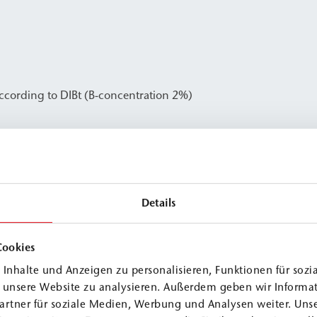
according to DIBt (B-concentration 2%)
Details
Cookies
 A1
≈
1.2 g/cm³
Inhalte und Anzeigen zu personalisieren, Funktionen für sozi
 A2
≈
0.95 g/cm³
f unsere Website zu analysieren. Außerdem geben wir Informa
. B
≈
1.0 g/cm³
artner für soziale Medien, Werbung und Analysen weiter. Unse