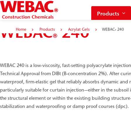
Products
WEBAC
240
Home
Products
Acrylat Gels
WEBAC
240
®
®
WEBAC 240 is a low-viscosity, fast-setting polyacrylate injectio
Technical Approval from DIBt (B-concentration 2%). After curin
waterproof, firm-elastic gel that reliably absorbs dynamic and m
particularly suitable for curtain injection—either in the subsoi
the structural element or within the existing building structure
stabilization and waterproofing or damp proof courses (dpc).